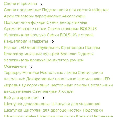
Свечи и ароматы
Свечи подарочные
Подсвечники для свечей таблеток
Ароматизаторы парафиновые
Аксессуары
Подсвечники-фонари
Свечи декоративные
Ароматические спреи
Свечи столовые BOLSIUS
Увлажнители воздуха
Свечи BOLSIUS в стекле
Канцелярия и гаджеты
Разное
LED лампа
Будильник
Канцтовары
Пеналы
Генератор мыльных пузырей
Брелоки
Гаджеты
Увлажнитель воздуха
Вентилятор ручной
Освещение
Торшеры
Ночники
Настольные лампы
Светильники
напольные
Декоративные напольные светильники
LED
Деревья
Декоративные настольные лампы
Светильники
декоративные
Светильники
Люстры
Всё для хранения
Шкатулки декоративные
Шкатулки для украшений
Шкатулки
Шкатулки для драгоценностей
Подставки
Шкатулки сейфы
Шкатулки для сигар
Крючки
Настенные