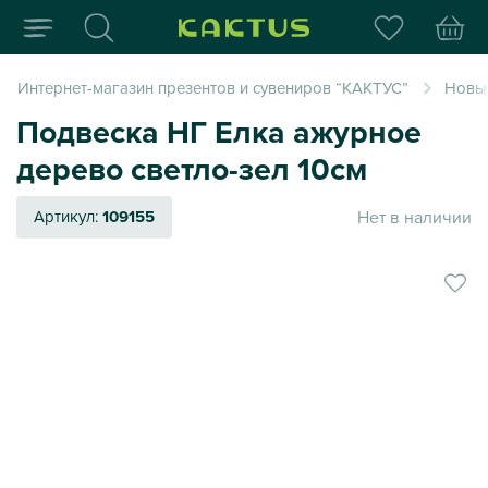
Интернет-магазин пода
Интернет-магазин презентов и сувениров “КАКТУС”
Новый
Подвеска НГ Елка ажурное
дерево светло-зел 10см
Нет в наличии
Артикул:
109155