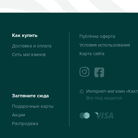
Как купить
Публічна оферта
Условия использования
Доставка и оплата
Карта сайта
Сеть магазинов
instagram
facebook
Интернет-магазин «Какт
Загляните сюда
Все под защитой.
Подарочные карты
mastercard
visa
Акции
Распродажа