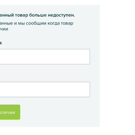
анный товар больше недоступен.
данные и мы сообщим когда товар
ичии
а
аличии