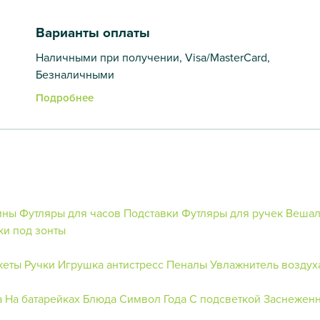
Варианты оплаты
Наличными при получении, Visa/MasterCard,
Безналичными
Подробнее
ины
Футляры для часов
Подставки
Футляры для ручек
Вешал
ки под зонты
жеты
Ручки
Игрушка антистресс
Пеналы
Увлажнитель воздух
а
На батарейках
Блюда
Символ Года
С подсветкой
Заснеженн