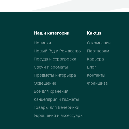
Наши категории
Kaktus
Новинки
О компании
Новый Год и Рождество
Партнерам
Посуда и сервировка
Карьера
Свечи и ароматы
Блог
Предметы интерьера
Контакты
Освещение
Франшиза
Всё для хранения
Канцелярия и гаджеты
Товары для Вечеринки
Украшения и аксессуары