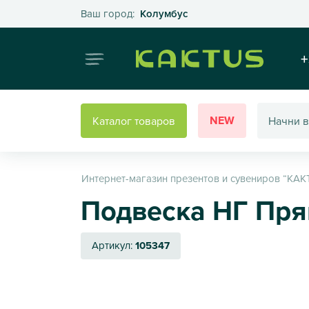
Выберите свой город
Ваш город:
Колумбус
Интернет
+
NEW
Каталог товаров
Интернет-магазин презентов и сувениров “КАК
Подвеска НГ Пря
Артикул:
105347