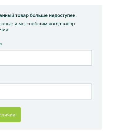
анный товар больше недоступен.
данные и мы сообщим когда товар
ичии
а
аличии