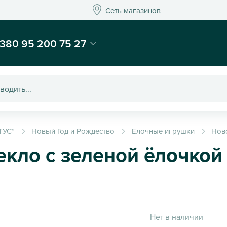
Сеть магазинов
Сеть магазинов
-магазин подарков и декора - Kaktus
380 95 200 75 27
ТУС”
Новый Год и Рождество
Елочные игрушки
Нов
кло с зеленой ёлочкой
Нет в наличии