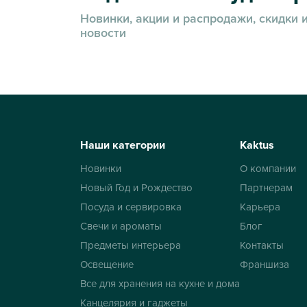
Новинки, акции и распродажи, скидки 
новости
Наши категории
Kaktus
Новинки
О компании
Новый Год и Рождество
Партнерам
Посуда и сервировка
Карьера
Свечи и ароматы
Блог
Предметы интерьера
Контакты
Освещение
Франшиза
Все для хранения на кухне и дома
Канцелярия и гаджеты