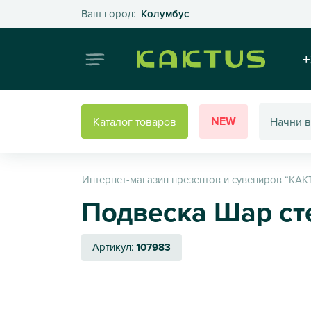
Выберите свой город
Ваш город:
Колумбус
Интернет
+
NEW
Каталог товаров
Интернет-магазин презентов и сувениров “КАК
Подвеска Шар сте
Артикул:
107983