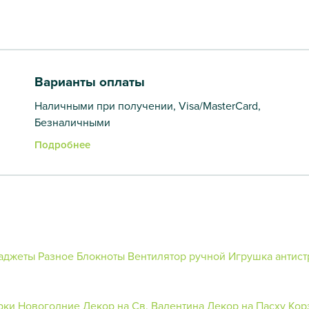
Варианты оплаты
Наличными при получении, Visa/MasterCard,
Безналичными
Подробнее
аджеты
Разное
Блокноты
Вентилятор ручной
Игрушка антист
рки Новогодние
Декор на Св. Валентина
Декор на Пасху
Кор