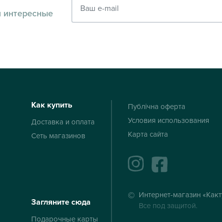
и интересные
Как купить
Публічна оферта
Условия использования
Доставка и оплата
Карта сайта
Сеть магазинов
instagram
facebook
Интернет-магазин «Какт
Загляните сюда
Все под защитой.
Подарочные карты