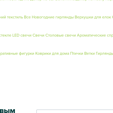
ний текстиль
Все Новогодние гирлянды
Верхушки для елок
стекле
LED свечи
Свечи
Столовые свечи
Ароматические сп
ративные фигурки
Коврики для дома
Птички
Ветки
Гирлянд
рвым
Ваш e-mail