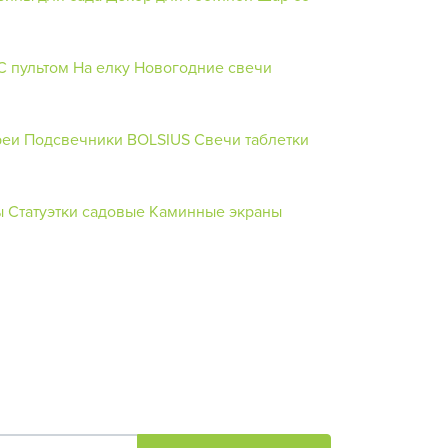
С пультом
На елку
Новогодние свечи
реи
Подсвечники BOLSIUS
Свечи таблетки
ы
Статуэтки садовые
Каминные экраны