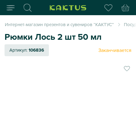
Интернет-магазин пода
Интернет-магазин презентов и сувениров “КАКТУС”
Посуд
Рюмки Лось 2 шт 50 мл
Заканчивается
Артикул:
106836