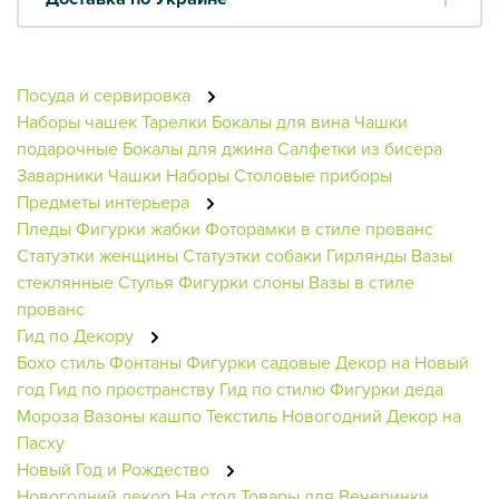
Посуда и сервировка
Наборы чашек
Тарелки
Бокалы для вина
Чашки
подарочные
Бокалы для джина
Салфетки из бисера
Заварники
Чашки
Наборы
Столовые приборы
Предметы интерьера
Пледы
Фигурки жабки
Фоторамки в стиле прованс
Статуэтки женщины
Статуэтки собаки
Гирлянды
Вазы
стеклянные
Стулья
Фигурки слоны
Вазы в стиле
прованс
Гид по Декору
Бохо стиль
Фонтаны
Фигурки садовые
Декор на Новый
год
Гид по пространству
Гид по стилю
Фигурки деда
Мороза
Вазоны кашпо
Текстиль Новогодний
Декор на
Пасху
Новый Год и Рождество
Новогодний декор
На стол
Товары для Вечеринки