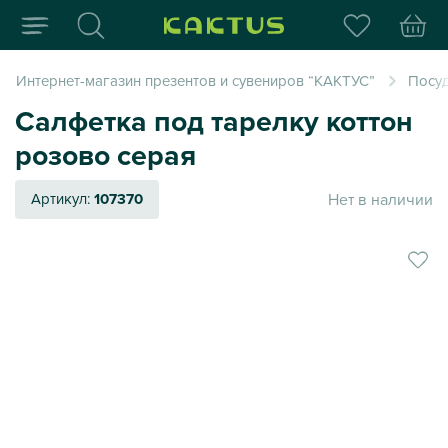
Интернет-магазин пода
Интернет-магазин презентов и сувениров “КАКТУС”
Посуд
Салфетка под тарелку коттон
розово серая
Нет в наличии
Артикул:
107370