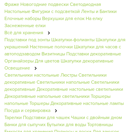
Фраже
Новогодние подвески
Светодиодная
Настольные
Фигурки с подсветкой
Ленты и Бантики
Елочные наборы
Верхушки для елок
На елку
Заснеженные елки
Всё для хранения
Подставки под зонты
Шкатулки-фолианты
Шкатулки для
украшений
Настенные полочки
Шкатулки для часов с
автоподзаводом
Визитницы
Подставки декоративные
Органайзеры
Для цветов
Шкатулки декоративные
Освещение
Светильники настольные
Люстры
Светильники
декоративные
Светильники напольные
Светильники
декоративные
Декоративные настольные светильники
Декоративные напольные светильники
Торшеры
напольные
Торшеры
Декоративные настольные лампы
Посуда и сервировка
Тарелки
Подставки для чашек
Чашки с двойным дном
Банки для сыпучих
Бутылки для воды
Тортовницы
Емкости для хранения
Подносы и доски
Для закусок