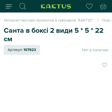
Интернет-магазин пода
Интернет-магазин презентов и сувениров “КАКТУС”
Новый
Санта в боксі 2 види 5 * 5 * 22
см
Нет в наличии
Артикул:
107923