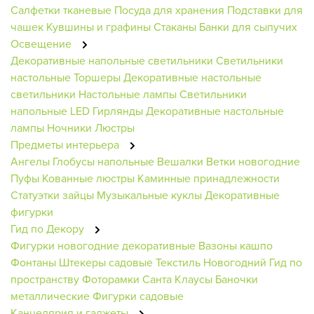
Салфетки тканевые
Посуда для хранения
Подставки для
чашек
Кувшины и графины
Стаканы
Банки для сыпучих
Освещение
Декоративные напольные светильники
Светильники
настольные
Торшеры
Декоративные настольные
светильники
Настольные лампы
Светильники
напольные
LED Гирлянды
Декоративные настольные
лампы
Ночники
Люстры
Предметы интерьера
Ангелы
Глобусы напольные
Вешалки
Ветки новогодние
Пуфы
Кованные люстры
Каминные принадлежности
Статуэтки зайцы
Музыкальные куклы
Декоративные
фигурки
Гид по Декору
Фигурки новогодние декоративные
Вазоны кашпо
Фонтаны
Штекеры садовые
Текстиль Новогодний
Гид по
пространству
Фоторамки
Санта Клаусы
Баночки
металлические
Фигурки садовые
Канцелярия и гаджеты