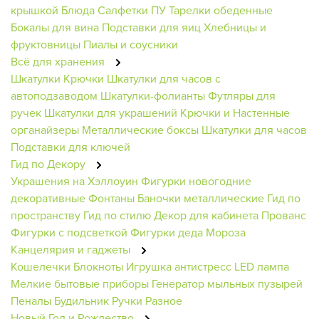
крышкой
Блюда
Салфетки ПУ
Тарелки обеденные
Бокалы для вина
Подставки для яиц
Хлебницы и
фруктовницы
Пиалы и соусники
Всё для хранения
Шкатулки
Крючки
Шкатулки для часов с
автоподзаводом
Шкатулки-фолианты
Футляры для
ручек
Шкатулки для украшений
Крючки и Настенные
органайзеры
Металлические боксы
Шкатулки для часов
Подставки для ключей
Гид по Декору
Украшения на Хэллоуин
Фигурки новогодние
декоративные
Фонтаны
Баночки металлические
Гид по
пространству
Гид по стилю
Декор для кабинета
Прованс
Фигурки с подсветкой
Фигурки деда Мороза
Канцелярия и гаджеты
Кошелечки
Блокноты
Игрушка антистресс
LED лампа
Мелкие бытовые приборы
Генератор мыльных пузырей
Пеналы
Будильник
Ручки
Разное
Новый Год и Рождество