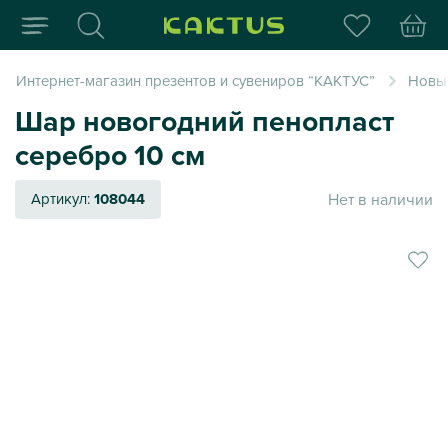
Интернет-магазин пода
Интернет-магазин презентов и сувениров “КАКТУС”
Новый
Шар новогодний пенопласт
серебро 10 см
Нет в наличии
Артикул:
108044