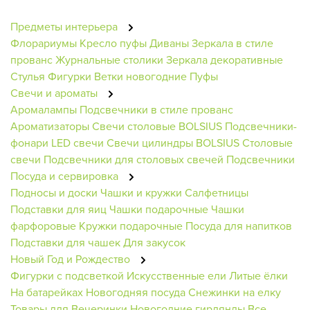
Предметы интерьера
Флорариумы
Кресло пуфы
Диваны
Зеркала в стиле
прованс
Журнальные столики
Зеркала декоративные
Стулья
Фигурки
Ветки новогодние
Пуфы
Свечи и ароматы
Аромалампы
Подсвечники в стиле прованс
Ароматизаторы
Свечи столовые BOLSIUS
Подсвечники-
фонари
LED свечи
Свечи цилиндры BOLSIUS
Столовые
свечи
Подсвечники для столовых свечей
Подсвечники
Посуда и сервировка
Подносы и доски
Чашки и кружки
Салфетницы
Подставки для яиц
Чашки подарочные
Чашки
фарфоровые
Кружки подарочные
Посуда для напитков
Подставки для чашек
Для закусок
Новый Год и Рождество
Фигурки с подсветкой
Искусственные ели
Литые ёлки
На батарейках
Новогодняя посуда
Снежинки на елку
Товары для Вечеринки
Новогодние гирлянды
Все