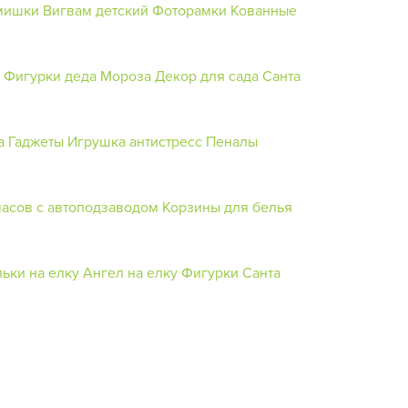
мишки
Вигвам детский
Фоторамки
Кованные
Фигурки деда Мороза
Декор для сада
Санта
а
Гаджеты
Игрушка антистресс
Пеналы
часов с автоподзаводом
Корзины для белья
ьки на елку
Ангел на елку
Фигурки Санта