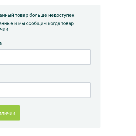
анный товар больше недоступен.
данные и мы сообщим когда товар
ичии
а
аличии