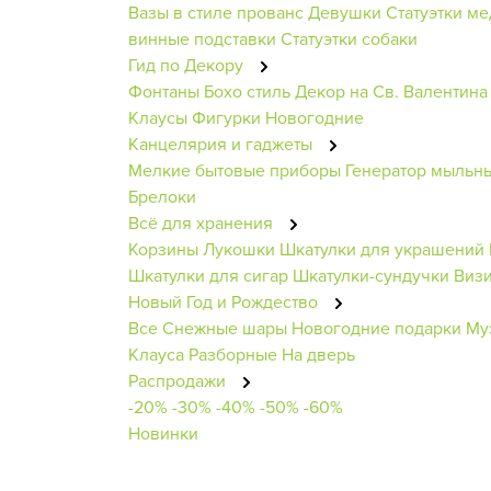
Вазы в стиле прованс
Девушки
Статуэтки м
винные подставки
Статуэтки собаки
Гид по Декору
Фонтаны
Бохо стиль
Декор на Св. Валентина
Клаусы
Фигурки Новогодние
Канцелярия и гаджеты
Мелкие бытовые приборы
Генератор мыльн
Брелоки
Всё для хранения
Корзины
Лукошки
Шкатулки для украшений
Шкатулки для сигар
Шкатулки-сундучки
Виз
Новый Год и Рождество
Все Снежные шары
Новогодние подарки
Му
Клауса
Разборные
На дверь
Распродажи
-20%
-30%
-40%
-50%
-60%
Новинки