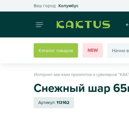
Выберите свой город
Ваш город:
Колумбус
Интернет
+
NEW
Каталог товаров
Интернет-магазин презентов и сувениров “КАК
Снежный шар 65
Артикул:
113162