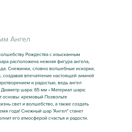
мм Ангел
волшебству Рождества с изысканным
шара расположена нежная фигура ангела,
зда. Снежинки, словно волшебные искорки,
и, создавая впечатление настоящей зимней
иротворением и радостью, ведь ангел
 Диаметр шара: 65 мм • Материал шара:
ет основы: кремовый Позвольте
знь свет и волшебство, а также создать
мя года! Снежный шар "Ангел" станет
нит его атмосферой счастья и радости.