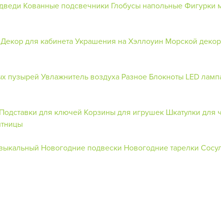
едведи
Кованные подсвечники
Глобусы напольные
Фигурки 
Декор для кабинета
Украшения на Хэллоуин
Морской декор
ых пузырей
Увлажнитель воздуха
Разное
Блокноты
LED ламп
Подставки для ключей
Корзины для игрушек
Шкатулки для 
итницы
зыкальный
Новогодние подвески
Новогодние тарелки
Сосул