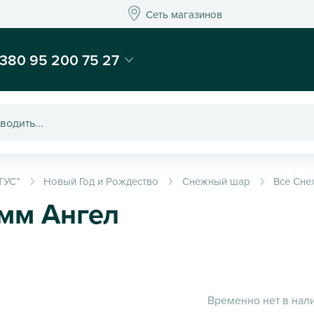
Сеть магазинов
Сеть магазинов
-магазин подарков и декора - Kaktus
380 95 200 75 27
ТУС”
Новый Год и Рождество
Снежный шар
Все Сн
мм Ангел
Временно нет в нал