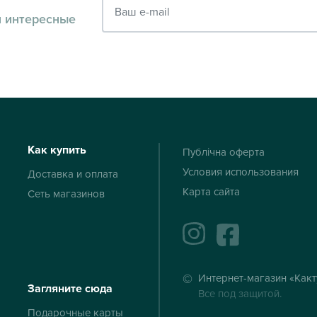
и интересные
Как купить
Публічна оферта
Условия использования
Доставка и оплата
Карта сайта
Сеть магазинов
instagram
facebook
Интернет-магазин «Какт
Загляните сюда
Все под защитой.
Подарочные карты