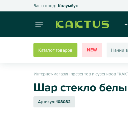
Выберите свой город
Ваш город:
Колумбус
Интернет
+
NEW
Каталог товаров
Интернет-магазин презентов и сувениров “КАК
Шар стекло белы
Артикул:
108082