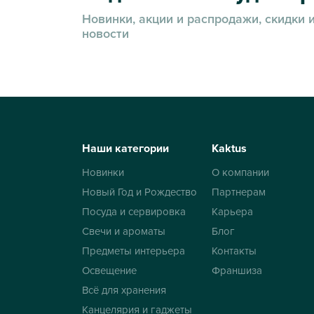
Новинки, акции и распродажи, скидки 
новости
Наши категории
Kaktus
Новинки
О компании
Новый Год и Рождество
Партнерам
Посуда и сервировка
Карьера
Свечи и ароматы
Блог
Предметы интерьера
Контакты
Освещение
Франшиза
Всё для хранения
Канцелярия и гаджеты