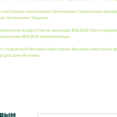
 настольные светильники
Светильники
Светильники декор
ые светильники
Торшеры
лажнители воздуха
Свечи цилиндры BOLSIUS
Свечи квадра
дсвечники BOLSIUS
Ароматизаторы
и с подсветкой
Фигурки Новогодние
Фигурки новогодние д
р для дома
Фонтаны
рвым
Ваш e-mail