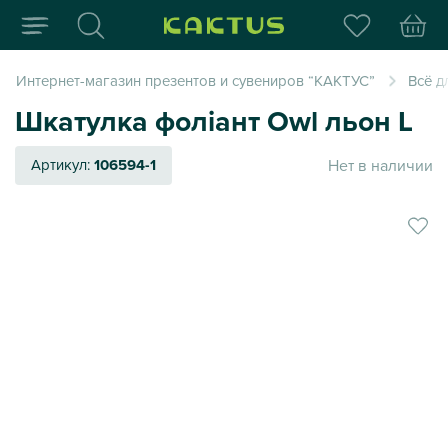
Интернет-магазин пода
Интернет-магазин презентов и сувениров “КАКТУС”
Всё д
Шкатулка фоліант Owl льон L
Нет в наличии
Артикул:
106594-1