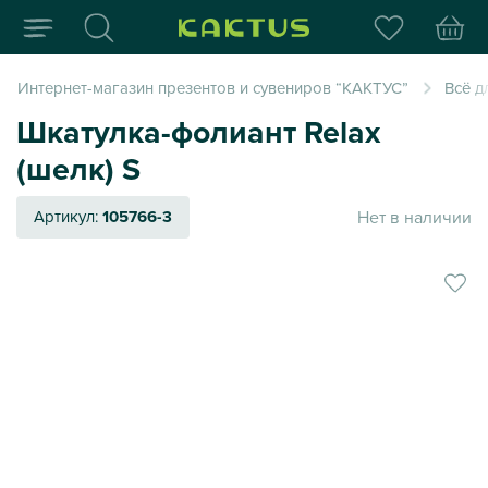
Интернет-магазин пода
Интернет-магазин презентов и сувениров “КАКТУС”
Всё д
Шкатулка-фолиант Relax
(шелк) S
Нет в наличии
Артикул:
105766-3