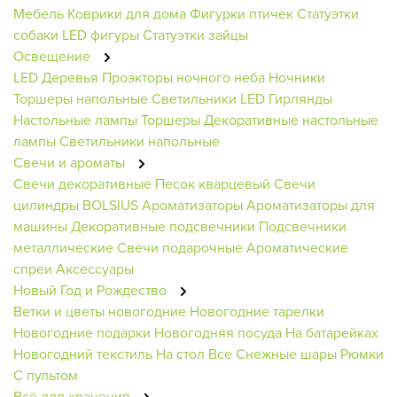
Мебель
Коврики для дома
Фигурки птичек
Статуэтки
собаки
LED фигуры
Статуэтки зайцы
Освещение
LED Деревья
Проэкторы ночного неба
Ночники
Торшеры напольные
Светильники
LED Гирлянды
Настольные лампы
Торшеры
Декоративные настольные
лампы
Светильники напольные
Свечи и ароматы
Свечи декоративные
Песок кварцевый
Свечи
цилиндры BOLSIUS
Ароматизаторы
Ароматизаторы для
машины
Декоративные подсвечники
Подсвечники
металлические
Свечи подарочные
Ароматические
спреи
Аксессуары
Новый Год и Рождество
Ветки и цветы новогодние
Новогодние тарелки
Новогодние подарки
Новогодняя посуда
На батарейках
Новогодний текстиль
На стол
Все Снежные шары
Рюмки
С пультом
Всё для хранения