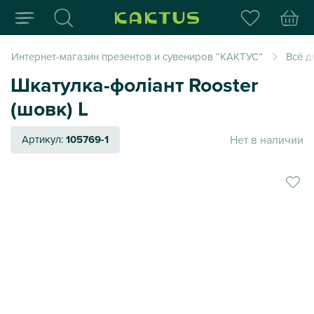
Интернет-магазин пода
Интернет-магазин презентов и сувениров “КАКТУС”
Всё д
Шкатулка-фоліант Rooster
(шовк) L
Нет в наличии
Артикул:
105769-1