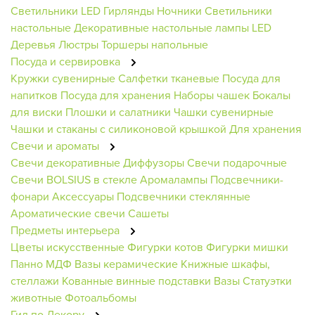
Светильники
LED Гирлянды
Ночники
Светильники
настольные
Декоративные настольные лампы
LED
Деревья
Люстры
Торшеры напольные
Посуда и сервировка
Кружки сувенирные
Салфетки тканевые
Посуда для
напитков
Посуда для хранения
Наборы чашек
Бокалы
для виски
Плошки и салатники
Чашки сувенирные
Чашки и стаканы с силиконовой крышкой
Для хранения
Свечи и ароматы
Свечи декоративные
Диффузоры
Свечи подарочные
Свечи BOLSIUS в стекле
Аромалампы
Подсвечники-
фонари
Аксессуары
Подсвечники стеклянные
Ароматические свечи
Сашеты
Предметы интерьера
Цветы искусственные
Фигурки котов
Фигурки мишки
Панно МДФ
Вазы керамические
Книжные шкафы,
стеллажи
Кованные винные подставки
Вазы
Статуэтки
животные
Фотоальбомы
Гид по Декору