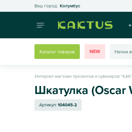
Выберите свой город
Ваш город:
Колумбус
Интернет
+
NEW
Каталог товаров
Интернет-магазин презентов и сувениров “КАК
Шкатулка (Oscar W
Артикул:
104045-2