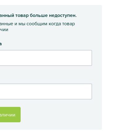
анный товар больше недоступен.
данные и мы сообщим когда товар
ичии
а
аличии