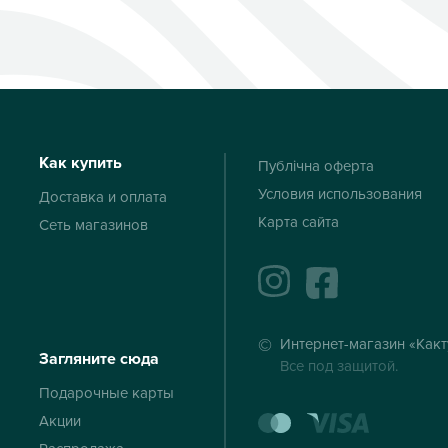
Как купить
Публічна оферта
Условия использования
Доставка и оплата
Карта сайта
Сеть магазинов
instagram
facebook
Интернет-магазин «Какт
Загляните сюда
Все под защитой.
Подарочные карты
mastercard
visa
Акции