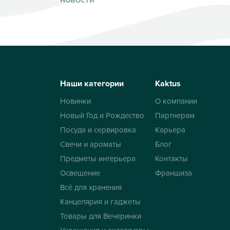
Наши категории
Kaktus
Новинки
О компании
Новый Год и Рождество
Партнерам
Посуда и сервировка
Карьера
Свечи и ароматы
Блог
Предметы интерьера
Контакты
Освещение
Франшиза
Всё для хранения
Канцелярия и гаджеты
Товары для Вечеринки