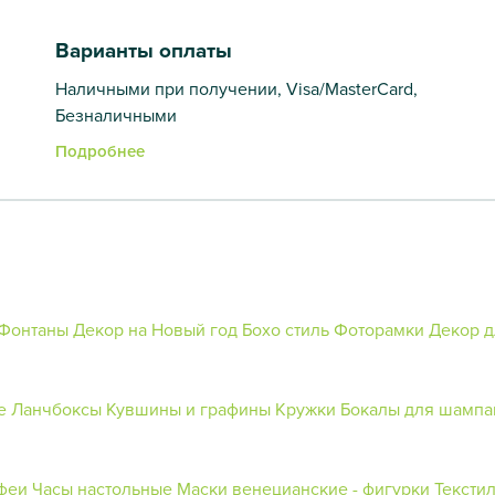
Варианты оплаты
Наличными при получении, Visa/MasterCard,
Безналичными
Подробнее
Фонтаны
Декор на Новый год
Бохо стиль
Фоторамки
Декор д
е
Ланчбоксы
Кувшины и графины
Кружки
Бокалы для шампа
феи
Часы настольные
Маски венецианские - фигурки
Тексти