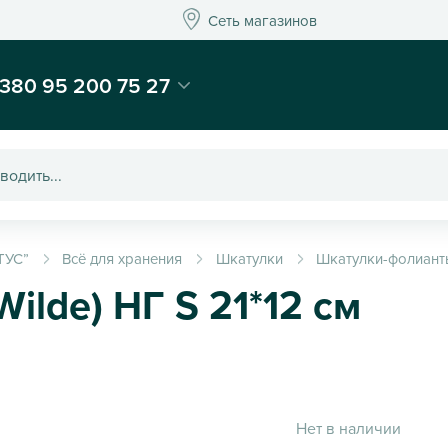
Сеть магазинов
Сеть магазинов
-магазин подарков и декора - Kaktus
380 95 200 75 27
ТУС”
Всё для хранения
Шкатулки
Шкатулки-фолиант
ilde) НГ S 21*12 см
Нет в наличии