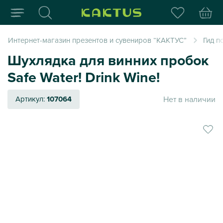
Интернет-магазин пода
Интернет-магазин презентов и сувениров “КАКТУС”
Гид п
Шухлядка для винних пробок
Safe Water! Drink Wine!
Нет в наличии
Артикул:
107064