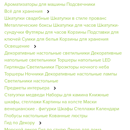
Ароматизаторы для машины
Подсвечники
Всё для хранения
Шкатулки свадебные
Шкатулки в стиле прованс
Металлические боксы
Шкатулки для часов
Шкатулки-
сундучки
Футляры для часов
Корзины
Подставки для
ключей
Сумки для белья
Корзины для хранения
Освещение
Декоративные настольные светильники
Декоративные
напольные светильники
Торшеры напольные
LED
Гирлянды
Светильники
Проэкторы ночного неба
Торшеры
Ночники
Декоративные настольные лампы
Светильники настольные
Предметы интерьера
Статуэтки медведи
Наборы для камина
Книжные
шкафы, стеллажи
Картины на холсте
Маски
венецианские - фигурки
Шкафы
Стеллажи
Календари
Глобусы настольные
Кованные люстры
Гид по Декору
Морской декор
Гид по стилю
Декор для дома