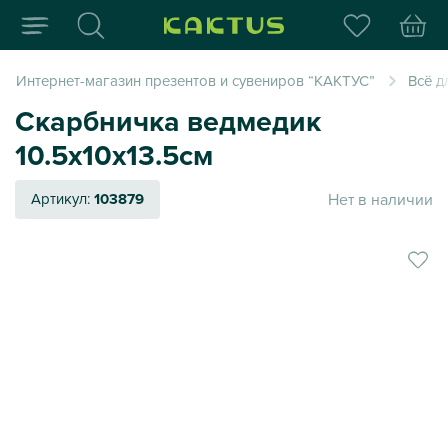
Интернет-магазин пода
Интернет-магазин презентов и сувениров “КАКТУС”
Всё д
Скарбничка ведмедик
10.5х10х13.5см
Нет в наличии
Артикул:
103879