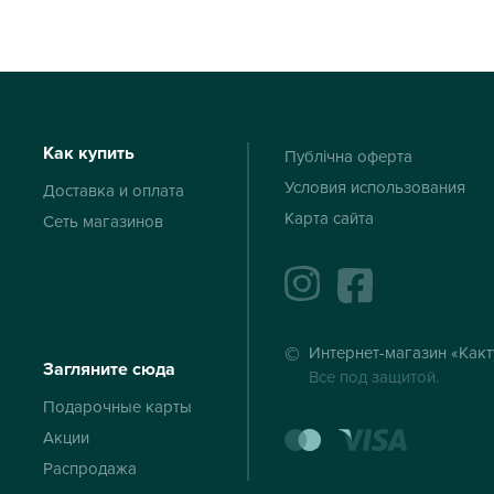
Как купить
Публічна оферта
Условия использования
Доставка и оплата
Карта сайта
Сеть магазинов
instagram
facebook
Интернет-магазин «Какт
Загляните сюда
Все под защитой.
Подарочные карты
mastercard
visa
Акции
Распродажа