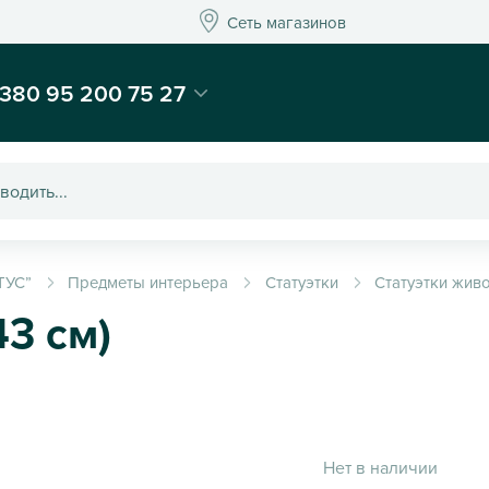
Сеть магазинов
Сеть магазинов
-магазин подарков и декора - Kaktus
380 95 200 75 27
ТУС”
Предметы интерьера
Статуэтки
Статуэтки жив
43 см)
Нет в наличии