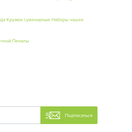
уда
Кружки сувенирные
Наборы чашек
учной
Пеналы
Подписаться