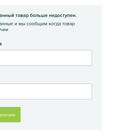
анный товар больше недоступен.
данные и мы сообщим когда товар
ичии
а
аличии