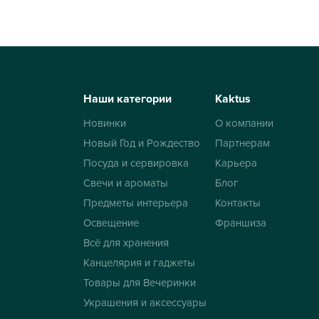
Наши категории
Kaktus
Новинки
О компании
Новый Год и Рождество
Партнерам
Посуда и сервировка
Карьера
Свечи и ароматы
Блог
Предметы интерьера
Контакты
Освещение
Франшиза
Всё для хранения
Канцелярия и гаджеты
Товары для Вечеринки
Украшения и аксессуары