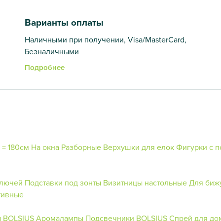
Варианты оплаты
Наличными при получении, Visa/MasterCard,
Безналичными
Подробнее
 = 180см
На окна
Разборные
Верхушки для елок
Фигурки с п
ключей
Подставки под зонты
Визитницы настольные
Для биж
тивные
ы BOLSIUS
Аромалампы
Подсвечники BOLSIUS
Спрей для до