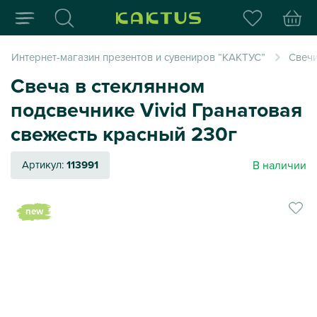
Интернет-магазин пода
Интернет-магазин презентов и сувениров “КАКТУС”
Свеч
Свеча в стеклянном
подсвечнике Vivid Гранатовая
свежесть красный 230г
В наличии
Артикул:
113991
new