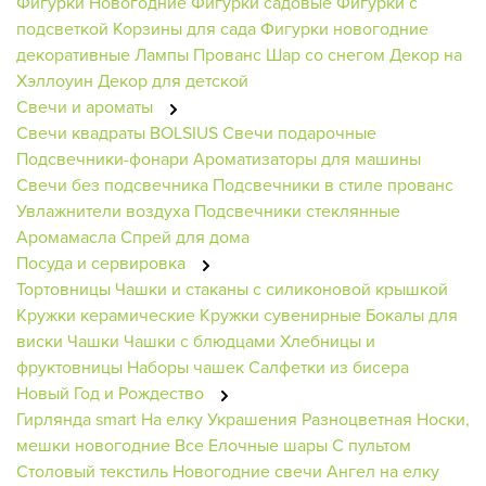
Фигурки Новогодние
Фигурки садовые
Фигурки с
подсветкой
Корзины для сада
Фигурки новогодние
декоративные
Лампы
Прованс
Шар со снегом
Декор на
Хэллоуин
Декор для детской
Свечи и ароматы
Свечи квадраты BOLSIUS
Свечи подарочные
Подсвечники-фонари
Ароматизаторы для машины
Свечи без подсвечника
Подсвечники в стиле прованс
Увлажнители воздуха
Подсвечники стеклянные
Аромамасла
Спрей для дома
Посуда и сервировка
Тортовницы
Чашки и стаканы с силиконовой крышкой
Кружки керамические
Кружки сувенирные
Бокалы для
виски
Чашки
Чашки с блюдцами
Хлебницы и
фруктовницы
Наборы чашек
Салфетки из бисера
Новый Год и Рождество
Гирлянда smart
На елку
Украшения
Разноцветная
Носки,
мешки новогодние
Все Елочные шары
С пультом
Столовый текстиль
Новогодние свечи
Ангел на елку