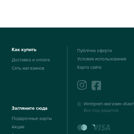
Как купить
Публічна оферта
Условия использования
Доставка и оплата
Карта сайта
Сеть магазинов
instagram
facebook
Интернет-магазин «Какт
Загляните сюда
Все под защитой.
Подарочные карты
mastercard
visa
Акции