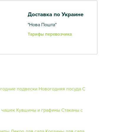
Доставка по Украине
"Нова Пошта"
Тарифы перевозчика
годние подвески
Новогодняя посуда
С
я чашек
Кувшины и графины
Стаканы с
ампы
Декор для сада
Корзины для сада