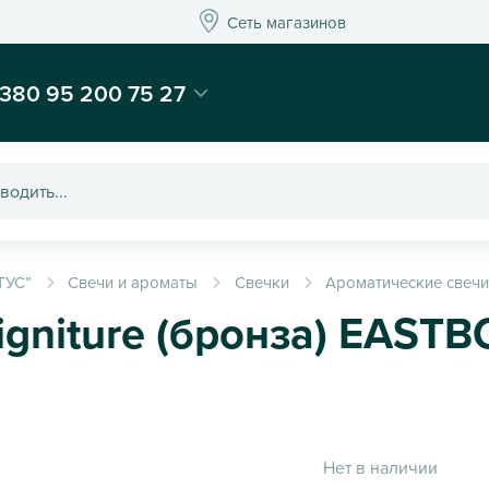
Сеть магазинов
Сеть магазинов
-магазин подарков и декора - Kaktus
380 95 200 75 27
ТУС”
Свечи и ароматы
Свечки
Ароматические свеч
igniture (бронза) EAST
Нет в наличии