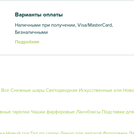
Варианты оплаты
Наличными при получении, Visa/MasterCard,
Безналичными
Подробнее
Все Снежные шары
Светодиодная
Искусственные ели
Ново
вные тарелки
Чашки фарфоровые
Ланчбоксы
Подставки дл
на Новый год
Гид по стилю
Декор для детской
Фоторамки
Л