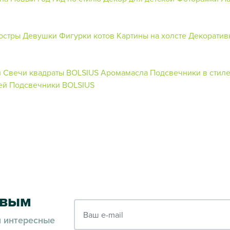
юстры
Девушки
Фигурки котов
Картины на холсте
Декоратив
и
Свечи квадраты BOLSIUS
Аромамасла
Подсвечники в стил
ей
Подсвечники BOLSIUS
рвым
Ваш e-mail
и интересные