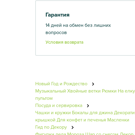
Гарантия
14 дней на обмен без лишних
вопросов
Условия возврата
Новый Год и Рождество
Музыкальный
Хвойные ветки
Рюмки
На елку
пультом
Посуда и сервировка
Чашки и кружки
Бокалы для джина
Декорати
крышкой
Для конфет и печенья
Масленки
Гид по Декору
Фигурки деда Мороза
Шар со снегом
Декор 