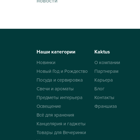
новости
Наши категории
Kaktus
Новинки
О компании
Новый Год и Рождество
Партнерам
Посуда и сервировка
Карьера
Свечи и ароматы
Блог
Предметы интерьера
Контакты
Освещение
Франшиза
Всё для хранения
Канцелярия и гаджеты
Товары для Вечеринки