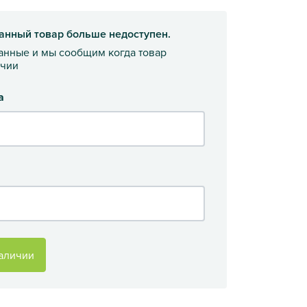
анный товар больше недоступен.
данные и мы сообщим когда товар
ичии
а
аличии