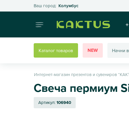
Выберите свой город
Ваш город:
Колумбус
Интернет
+
NEW
Каталог товаров
Интернет-магазин презентов и сувениров “КАК
Свеча пермиум S
Артикул:
106940