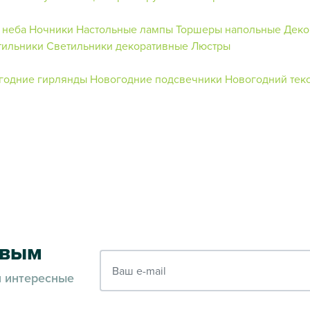
 неба
Ночники
Настольные лампы
Торшеры напольные
Деко
тильники
Светильники декоративные
Люстры
годние гирлянды
Новогодние подсвечники
Новогодний тек
рвым
Ваш e-mail
и интересные