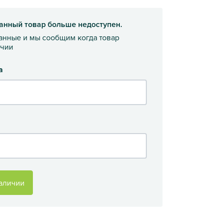
анный товар больше недоступен.
данные и мы сообщим когда товар
ичии
а
аличии