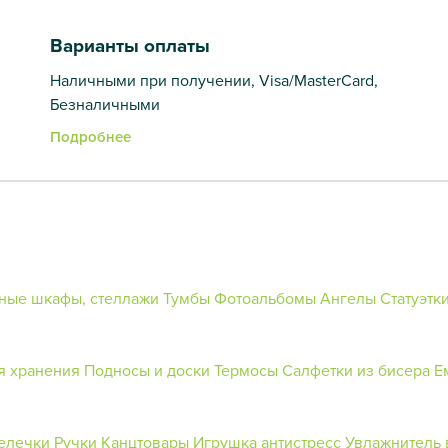
Варианты оплаты
Наличными при получении, Visa/MasterCard,
Безналичными
Подробнее
ные шкафы, стеллажи
Тумбы
Фотоальбомы
Ангелы
Статуэтк
я хранения
Подносы и доски
Термосы
Салфетки из бисера
Е
елечки
Ручки
Канцтовары
Игрушка антистресс
Увлажнитель 