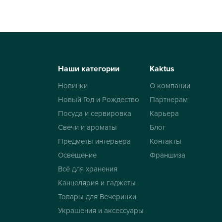
Наши категории
Kaktus
Новинки
О компании
Новый Год и Рождество
Партнерам
Посуда и сервировка
Карьера
Свечи и ароматы
Блог
Предметы интерьера
Контакты
Освещение
Франшиза
Всё для хранения
Канцелярия и гаджеты
Товары для Вечеринки
Украшения и аксессуары