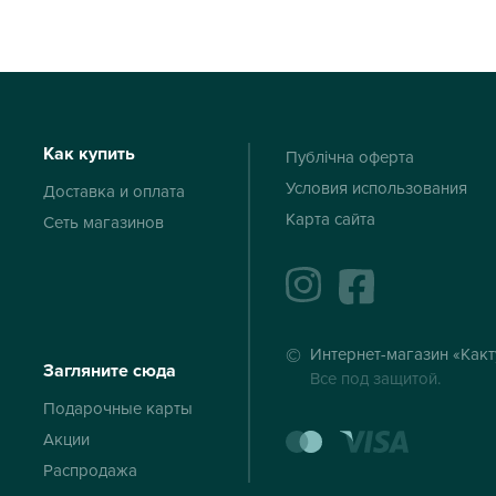
Как купить
Публічна оферта
Условия использования
Доставка и оплата
Карта сайта
Сеть магазинов
instagram
facebook
Интернет-магазин «Какт
Загляните сюда
Все под защитой.
Подарочные карты
mastercard
visa
Акции
Распродажа