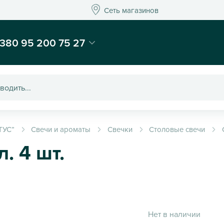
Сеть магазинов
Сеть магазинов
-магазин подарков и декора - Kaktus
380 95 200 75 27
ТУС”
Свечи и ароматы
Свечки
Столовые свечи
л. 4 шт.
Нет в наличии