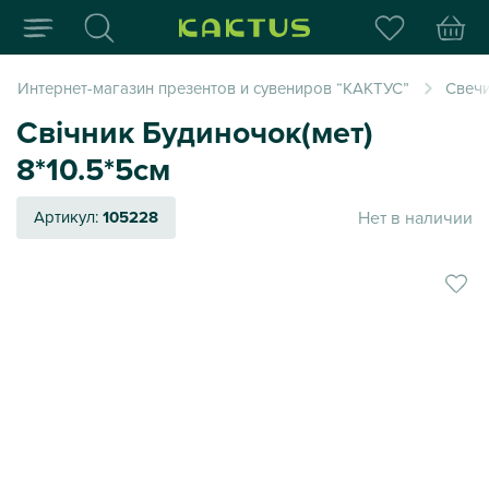
Интернет-магазин пода
Интернет-магазин презентов и сувениров “КАКТУС”
Свеч
Свічник Будиночок(мет)
8*10.5*5см
Нет в наличии
Артикул:
105228