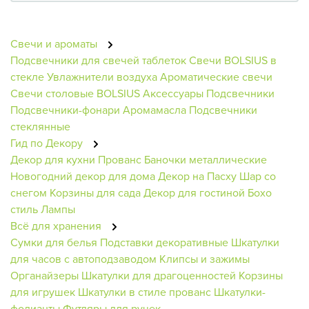
Свечи и ароматы
Подсвечники для свечей таблеток
Свечи BOLSIUS в
стекле
Увлажнители воздуха
Ароматические свечи
Свечи столовые BOLSIUS
Аксессуары
Подсвечники
Подсвечники-фонари
Аромамасла
Подсвечники
стеклянные
Гид по Декору
Декор для кухни
Прованс
Баночки металлические
Новогодний декор для дома
Декор на Пасху
Шар со
снегом
Корзины для сада
Декор для гостиной
Бохо
стиль
Лампы
Всё для хранения
Сумки для белья
Подставки декоративные
Шкатулки
для часов с автоподзаводом
Клипсы и зажимы
Органайзеры
Шкатулки для драгоценностей
Корзины
для игрушек
Шкатулки в стиле прованс
Шкатулки-
фолианты
Футляры для ручек