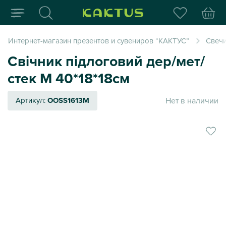
Интернет-магазин пода
Интернет-магазин презентов и сувениров “КАКТУС”
Свеч
Свічник підлоговий дер/мет/
стек M 40*18*18см
Нет в наличии
Артикул:
OOSS1613M