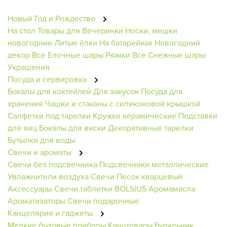
Новый Год и Рождество
На стол
Товары для Вечеринки
Носки, мешки
новогодние
Литые ёлки
На батарейках
Новогодний
декор
Все Елочные шары
Рюмки
Все Снежные шары
Украшения
Посуда и сервировка
Бокалы для коктейлей
Для закусок
Посуда для
хранения
Чашки и стаканы с силиконовой крышкой
Салфетки под тарелки
Кружки керамические
Подставки
для яиц
Бокалы для виски
Декоративные тарелки
Бутылки для воды
Свечи и ароматы
Свечи без подсвечника
Подсвечники металлические
Увлажнители воздуха
Свечи
Песок кварцевый
Аксессуары
Свечи таблетки BOLSIUS
Аромамасла
Ароматизаторы
Свечи подарочные
Канцелярия и гаджеты
Мелкие бытовые приборы
Канцтовары
Будильник