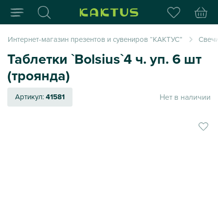
Интернет-магазин пода
Интернет-магазин презентов и сувениров “КАКТУС”
Свеч
Таблетки `Bolsius`4 ч. уп. 6 шт
(троянда)
Нет в наличии
Артикул:
41581