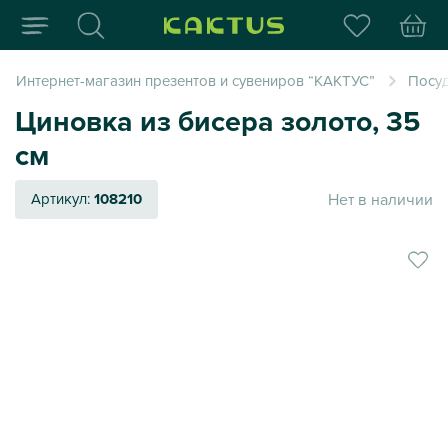
Интернет-магазин пода
Интернет-магазин презентов и сувениров “КАКТУС”
Посуд
Циновка из бисера золото, 35
см
Нет в наличии
Артикул:
108210