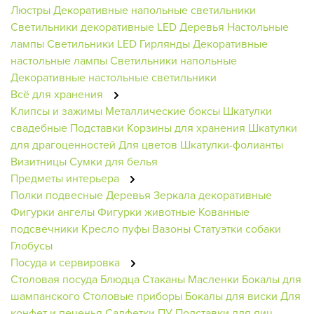
Люстры
Декоративные напольные светильники
Светильники декоративные
LED Деревья
Настольные
лампы
Светильники
LED Гирлянды
Декоративные
настольные лампы
Светильники напольные
Декоративные настольные светильники
Всё для хранения
Клипсы и зажимы
Металлические боксы
Шкатулки
свадебные
Подставки
Корзины для хранения
Шкатулки
для драгоценностей
Для цветов
Шкатулки-фолианты
Визитницы
Сумки для белья
Предметы интерьера
Полки подвесные
Деревья
Зеркала декоративные
Фигурки ангелы
Фигурки животные
Кованные
подсвечники
Кресло пуфы
Вазоны
Статуэтки собаки
Глобусы
Посуда и сервировка
Столовая посуда
Блюдца
Стаканы
Масленки
Бокалы для
шампанского
Столовые приборы
Бокалы для виски
Для
конфет и печенья
Салфетки ПУ
Подставки для яиц