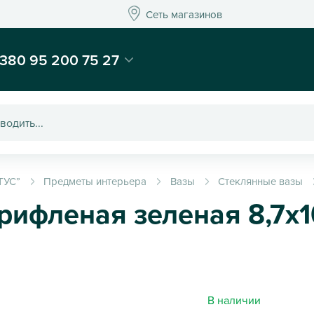
Сеть магазинов
Сеть магазинов
-магазин подарков и декора - Kaktus
380 95 200 75 27
ТУС”
Предметы интерьера
Вазы
Стеклянные вазы
рифленая зеленая 8,7х1
В наличии