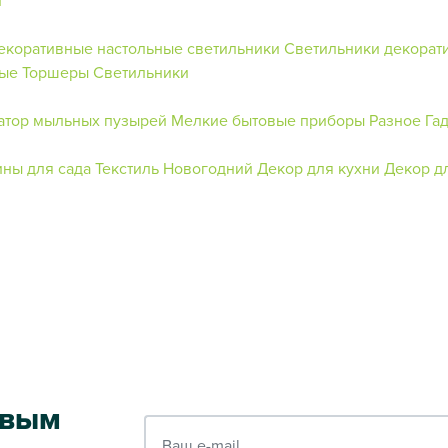
екоративные настольные светильники
Светильники декорат
ные
Торшеры
Светильники
атор мыльных пузырей
Мелкие бытовые приборы
Разное
Га
ины для сада
Текстиль Новогодний
Декор для кухни
Декор д
рвым
Ваш e-mail