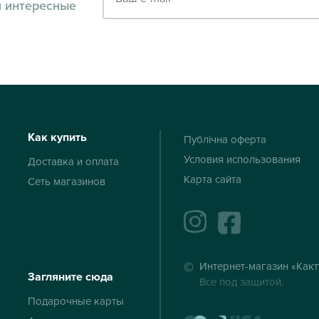
и интересные
Как купить
Публічна оферта
Условия использования
Доставка и оплата
Карта сайта
Сеть магазинов
instagram
facebook
Интернет-магазин «Какт
Загляните сюда
Все под защитой.
Подарочные карты