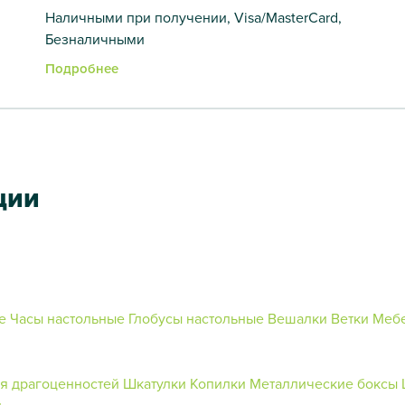
Наличными при получении, Visa/MasterCard,
Безналичными
Подробнее
ции
е
Часы настольные
Глобусы настольные
Вешалки
Ветки
Меб
я драгоценностей
Шкатулки
Копилки
Металлические боксы
й