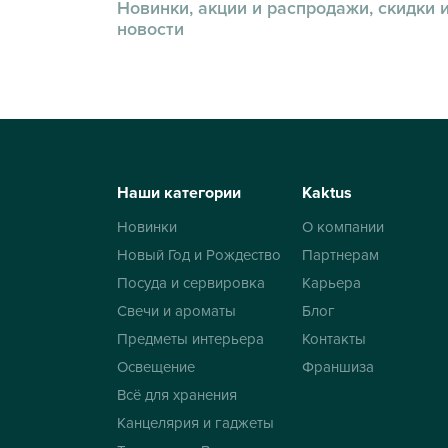
Новинки, акции и распродажи, скидки 
новости
Наши категории
Kaktus
Новинки
О компании
Новый Год и Рождество
Партнерам
Посуда и сервировка
Карьера
Свечи и ароматы
Блог
Предметы интерьера
Контакты
Освещение
Франшиза
Всё для хранения
Канцелярия и гаджеты