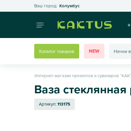
Выберите свой город
Ваш город:
Колумбус
Интернет
+
NEW
Каталог товаров
Интернет-магазин презентов и сувениров “КАК
Ваза стеклянная 
Артикул:
113175