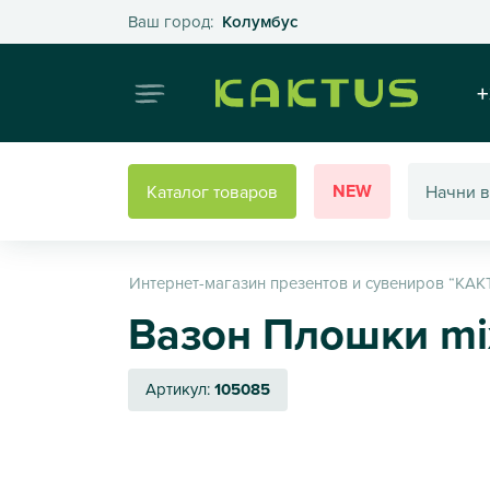
Выберите свой город
Ваш город:
Колумбус
Интернет
+
NEW
Каталог товаров
Интернет-магазин презентов и сувениров “КАК
Вазон Плошки mi
Артикул:
105085