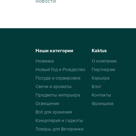
новости
Наши категории
Kaktus
Новинки
О компании
Новый Год и Рождество
Партнерам
Посуда и сервировка
Карьера
Свечи и ароматы
Блог
Предметы интерьера
Контакты
Освещение
Франшиза
Всё для хранения
Канцелярия и гаджеты
Товары для Вечеринки