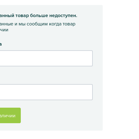
анный товар больше недоступен.
данные и мы сообщим когда товар
ичии
а
аличии