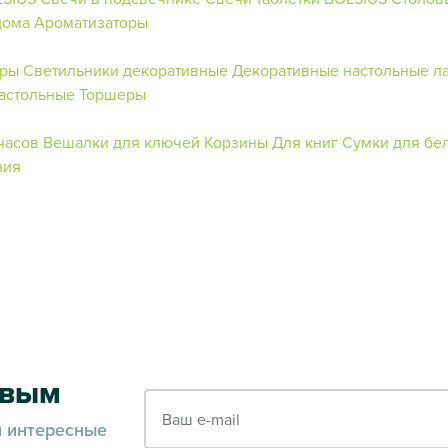
дома
Ароматизаторы
ры
Светильники декоративные
Декоративные настольные л
астольные
Торшеры
часов
Вешалки для ключей
Корзины
Для книг
Сумки для бе
ния
рвым
Ваш e-mail
и интересные