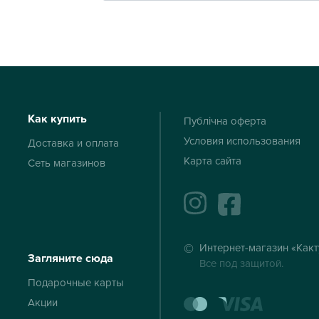
Как купить
Публічна оферта
Условия использования
Доставка и оплата
Карта сайта
Сеть магазинов
instagram
facebook
Интернет-магазин «Какт
Загляните сюда
Все под защитой.
Подарочные карты
mastercard
visa
Акции