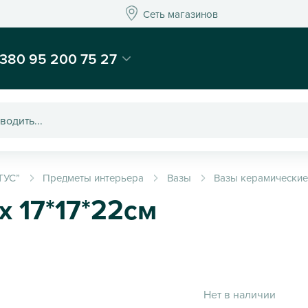
Сеть магазинов
Сеть магазинов
-магазин подарков и декора - Kaktus
380 95 200 75 27
ТУС”
Предметы интерьера
Вазы
Вазы керамически
x 17*17*22см
Нет в наличии