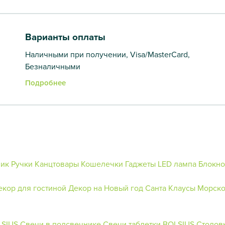
Варианты оплаты
Наличными при получении, Visa/MasterCard,
Безналичными
Подробнее
ник
Ручки
Канцтовары
Кошелечки
Гаджеты
LED лампа
Блокно
екор для гостиной
Декор на Новый год
Санта Клаусы
Морско
LSIUS
Свечи в подсвечнике
Свечи таблетки BOLSIUS
Столов