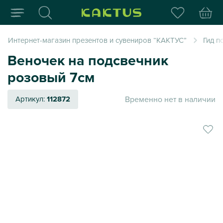
Интернет-магазин пода
Интернет-магазин презентов и сувениров “КАКТУС”
Гид п
Веночек на подсвечник
розовый 7см
Временно нет в наличии
Артикул:
112872