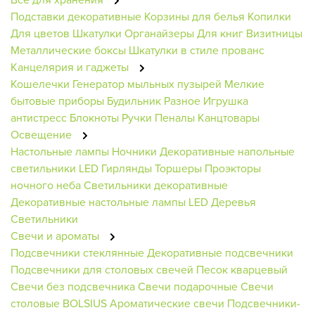
Подставки декоративные
Корзины для белья
Копилки
Для цветов
Шкатулки
Органайзеры
Для книг
Визитницы
Металлические боксы
Шкатулки в стиле прованс
Канцелярия и гаджеты
Кошелечки
Генератор мыльных пузырей
Мелкие
бытовые приборы
Будильник
Разное
Игрушка
антистресс
Блокноты
Ручки
Пеналы
Канцтовары
Освещение
Настольные лампы
Ночники
Декоративные напольные
светильники
LED Гирлянды
Торшеры
Проэкторы
ночного неба
Светильники декоративные
Декоративные настольные лампы
LED Деревья
Светильники
Свечи и ароматы
Подсвечники стеклянные
Декоративные подсвечники
Подсвечники для столовых свечей
Песок кварцевый
Свечи без подсвечника
Свечи подарочные
Свечи
столовые BOLSIUS
Ароматические свечи
Подсвечники-