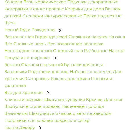
Консоли
Вазы керамические
Подушки декоративные
Фоторамки в стиле прованс
Коврики для дома
Вигвам
детский
Стеллажи
Фигурки садовые
Полки подвесные
Часы
Новый Год и Рождество
Разноцветная
Гирлянда smart
Снежинки на елку
На окна
Все Снежные шары
Все новогодние подвески
Новогодние подвески
Снежный шар
Разборные
На стол
Посуда и сервировка
Бокалы
Стаканы с крышкой
Бутылки для воды
Заварники
Подставки для яиц
Наборы соль-перец
Для
хранения
Сахарницы
Бокалы для джина
Плошки и
салатники
Всё для хранения
Клипсы и зажимы
Шкатулки-сундучки
Крючки
Для книг
Шкатулки в стиле прованс
Настенные полочки
Визитницы
Шкатулки для часов с автоподзаводом
Подставки для ключей
Боксы для сигар
Гид по Декору