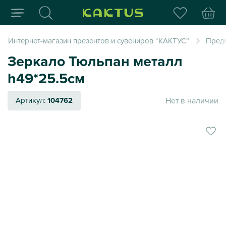
Интернет-магазин пода
Интернет-магазин презентов и сувениров “КАКТУС”
Пред
Зеркало Тюльпан металл
h49*25.5см
Нет в наличии
Артикул:
104762