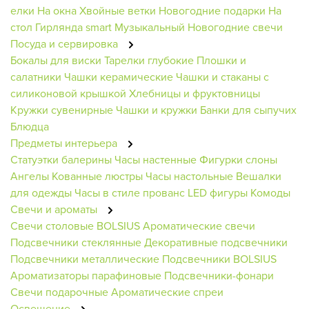
елки
На окна
Хвойные ветки
Новогодние подарки
На
стол
Гирлянда smart
Музыкальный
Новогодние свечи
Посуда и сервировка
Бокалы для виски
Тарелки глубокие
Плошки и
салатники
Чашки керамические
Чашки и стаканы с
силиконовой крышкой
Хлебницы и фруктовницы
Кружки сувенирные
Чашки и кружки
Банки для сыпучих
Блюдца
Предметы интерьера
Статуэтки балерины
Часы настенные
Фигурки слоны
Ангелы
Кованные люстры
Часы настольные
Вешалки
для одежды
Часы в стиле прованс
LED фигуры
Комоды
Свечи и ароматы
Свечи столовые BOLSIUS
Ароматические свечи
Подсвечники стеклянные
Декоративные подсвечники
Подсвечники металлические
Подсвечники BOLSIUS
Ароматизаторы парафиновые
Подсвечники-фонари
Свечи подарочные
Ароматические спреи
Освещение