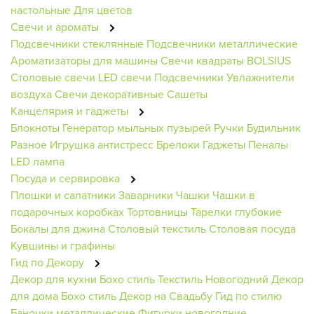
настольные
Для цветов
Свечи и ароматы
Подсвечники стеклянные
Подсвечники металлические
Ароматизаторы для машины
Свечи квадраты BOLSIUS
Столовые свечи
LED свечи
Подсвечники
Увлажнители
воздуха
Свечи декоративные
Сашеты
Канцелярия и гаджеты
Блокноты
Генератор мыльных пузырей
Ручки
Будильник
Разное
Игрушка антистресс
Брелоки
Гаджеты
Пеналы
LED лампа
Посуда и сервировка
Плошки и салатники
Заварники
Чашки
Чашки в
подарочных коробках
Тортовницы
Тарелки глубокие
Бокалы для джина
Столовый текстиль
Столовая посуда
Кувшины и графины
Гид по Декору
Декор для кухни
Бохо стиль
Текстиль Новогодний
Декор
для дома
Бохо стиль
Декор на Свадьбу
Гид по стилю
Баночки металлические
Фигурки новогодние