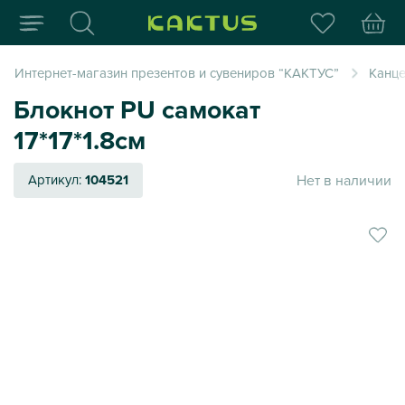
Интернет-магазин пода
Интернет-магазин презентов и сувениров “КАКТУС”
Канце
Блокнот PU самокат
17*17*1.8см
Нет в наличии
Артикул:
104521