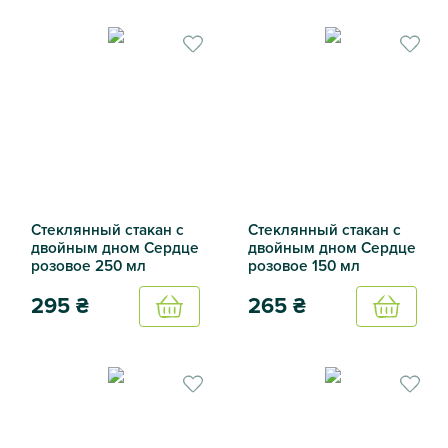
Стеклянный стакан с двойными стенками Череп 150 мл
Стеклянный стакан с двойн
Стеклянный стакан с
Стеклянный стакан с
двойным дном Сердце
двойным дном Сердце
розовое 250 мл
розовое 150 мл
295
₴
265
₴
Купить
Купить
Стеклянный стакан с двойным дном Сердце розовое 250
Стеклянный стакан с двойн