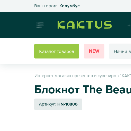
Выберите свой город
Ваш город:
Колумбус
Интернет
+
NEW
Каталог товаров
Интернет-магазин презентов и сувениров “КАК
Блокнот The Beauti
Артикул:
HN-10806