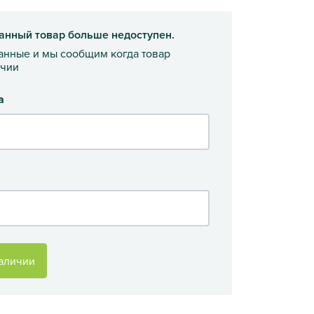
анный товар больше недоступен.
данные и мы сообщим когда товар
ичии
а
аличии