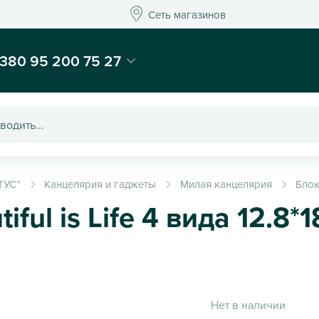
Сеть магазинов
Сеть магазинов
-магазин подарков и декора - Kaktus
380 95 200 75 27
ТУС”
Канцелярия и гаджеты
Милая канцелярия
Бло
ful is Life 4 вида 12.8*
Нет в наличии