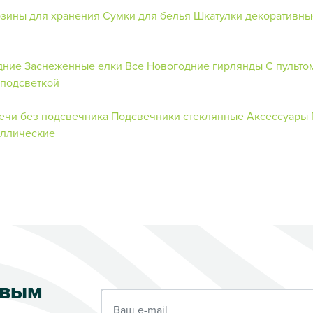
зины для хранения
Сумки для белья
Шкатулки декоративны
дние
Заснеженные елки
Все Новогодние гирлянды
С пульто
 подсветкой
ечи без подсвечника
Подсвечники стеклянные
Аксессуары
аллические
рвым
Ваш e-mail