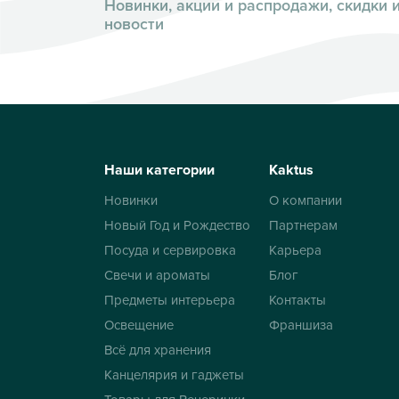
Новинки, акции и распродажи, скидки 
новости
Наши категории
Kaktus
Новинки
О компании
Новый Год и Рождество
Партнерам
Посуда и сервировка
Карьера
Свечи и ароматы
Блог
Предметы интерьера
Контакты
Освещение
Франшиза
Всё для хранения
Канцелярия и гаджеты