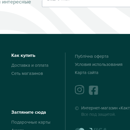
и интересные
Как купить
Публічна оферта
Условия использования
Доставка и оплата
Карта сайта
Сеть магазинов
instagram
facebook
Интернет-магазин «Какт
Загляните сюда
Все под защитой.
Подарочные карты
mastercard
visa