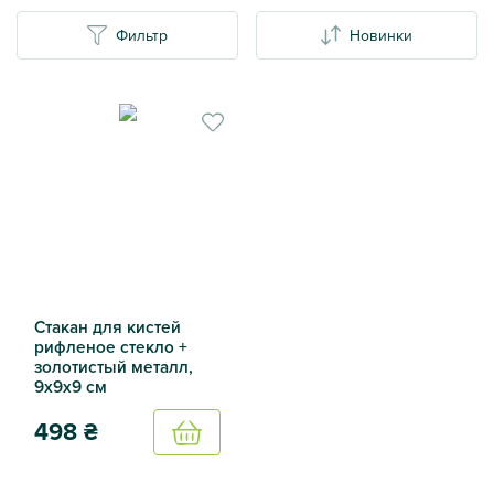
Фильтр
Новинки
Стакан для кистей
рифленое стекло +
золотистый металл,
9х9х9 см
498
₴
Купить
Стакан для кистей рифленое стекло + золотистый металл,