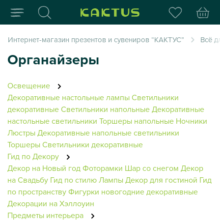
Интернет-магазин пода
Интернет-магазин презентов и сувениров “КАКТУС”
Всё д
Органайзеры
Освещение
Декоративные настольные лампы
Светильники
декоративные
Светильники напольные
Декоративные
настольные светильники
Торшеры напольные
Ночники
Люстры
Декоративные напольные светильники
Торшеры
Светильники декоративные
Гид по Декору
Декор на Новый год
Фоторамки
Шар со снегом
Декор
на Свадьбу
Гид по стилю
Лампы
Декор для гостиной
Гид
по пространству
Фигурки новогодние декоративные
Декорации на Хэллоуин
Предметы интерьера