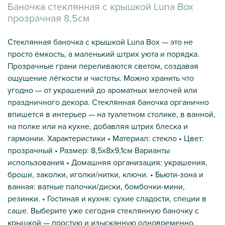
Баночка стеклянная с крышкой Luna Box
прозрачная 8,5см
Стеклянная баночка с крышкой Luna Box — это не
просто ёмкость, а маленький штрих уюта и порядка.
Прозрачные грани переливаются светом, создавая
ощущение лёгкости и чистоты. Можно хранить что
угодно — от украшений до ароматных мелочей или
праздничного декора. Стеклянная баночка органично
впишется в интерьер — на туалетном столике, в ванной,
на полке или на кухне, добавляя штрих блеска и
гармонии. Характеристики • Материал: стекло • Цвет:
прозрачный • Размер: 8,5х8х9,1см Варианты
использования • Домашняя организация: украшения,
броши, заколки, иголки/нитки, ключи. • Бьюти-зона и
ванная: ватные палочки/диски, бомбочки-мини,
резинки. • Гостиная и кухня: сухие сладости, специи в
саше. Выберите уже сегодня стеклянную баночку с
крышкой — простую и изысканную одновременно.