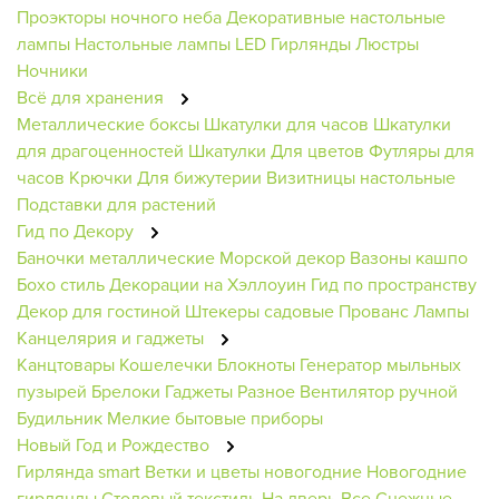
Проэкторы ночного неба
Декоративные настольные
лампы
Настольные лампы
LED Гирлянды
Люстры
Ночники
Всё для хранения
Металлические боксы
Шкатулки для часов
Шкатулки
для драгоценностей
Шкатулки
Для цветов
Футляры для
часов
Крючки
Для бижутерии
Визитницы настольные
Подставки для растений
Гид по Декору
Баночки металлические
Морской декор
Вазоны кашпо
Бохо стиль
Декорации на Хэллоуин
Гид по пространству
Декор для гостиной
Штекеры садовые
Прованс
Лампы
Канцелярия и гаджеты
Канцтовары
Кошелечки
Блокноты
Генератор мыльных
пузырей
Брелоки
Гаджеты
Разное
Вентилятор ручной
Будильник
Мелкие бытовые приборы
Новый Год и Рождество
Гирлянда smart
Ветки и цветы новогодние
Новогодние
гирлянды
Столовый текстиль
На дверь
Все Снежные