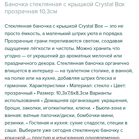
Баночка стеклянная с крышкой Crystal Box
прозрачная 10,3см
Стеклянная баночка с крышкой Crystal Box — это не
просто ёмкость, а маленький штрих уюта и порядка.
Прозрачные грани переливаются светом, создавая
ощущение лёгкости и чистоты. Можно хранить что
угодно — от украшений до ароматных мелочей или
праздничного декора. Стеклянная баночка органично
впишется в интерьер — на туалетном столике, в ванной,
на полке или на кухне, добавляя штрих блеска и
гармонии. Характеристики • Материал: стекло • Цвет:
прозрачный • Размер: 10,3х7,6х8,3см Варианты
использования • Домашняя организация: украшения,
броши, заколки, иголки/нитки, ключи. • Бьюти-зона и
ванная: ватные палочки/диски, бомбочки-мини,
резинки. • Гостиная и кухня: сухие сладости, специи в
саше. Выберите уже сегодня стеклянную баночку с
крышкой — простую и изысканную одновременно.