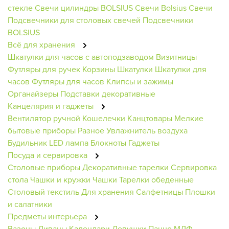
стекле
Свечи цилиндры BOLSIUS
Свечи Bolsius
Свечи
Подсвечники для столовых свечей
Подсвечники
BOLSIUS
Всё для хранения
Шкатулки для часов с автоподзаводом
Визитницы
Футляры для ручек
Корзины
Шкатулки
Шкатулки для
часов
Футляры для часов
Клипсы и зажимы
Органайзеры
Подставки декоративные
Канцелярия и гаджеты
Вентилятор ручной
Кошелечки
Канцтовары
Мелкие
бытовые приборы
Разное
Увлажнитель воздуха
Будильник
LED лампа
Блокноты
Гаджеты
Посуда и сервировка
Столовые приборы
Декоративные тарелки
Сервировка
стола
Чашки и кружки
Чашки
Тарелки обеденные
Столовый текстиль
Для хранения
Салфетницы
Плошки
и салатники
Предметы интерьера
Вазоны
Диваны
Календари
Девушки
Панно МДФ