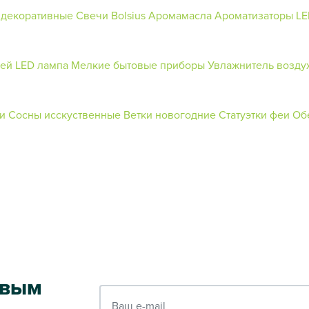
 декоративные
Свечи Bolsius
Аромамасла
Ароматизаторы
LE
рей
LED лампа
Мелкие бытовые приборы
Увлажнитель возду
и
Сосны исскуственные
Ветки новогодние
Статуэтки феи
Об
рвым
Ваш e-mail