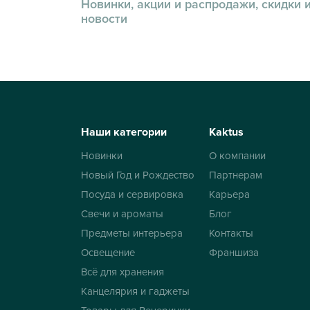
Новинки, акции и распродажи, скидки 
новости
Наши категории
Kaktus
Новинки
О компании
Новый Год и Рождество
Партнерам
Посуда и сервировка
Карьера
Свечи и ароматы
Блог
Предметы интерьера
Контакты
Освещение
Франшиза
Всё для хранения
Канцелярия и гаджеты