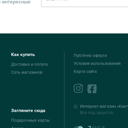
и интересные
Как купить
Публічна оферта
Условия использования
Доставка и оплата
Карта сайта
Сеть магазинов
instagram
facebook
Интернет-магазин «Какт
Загляните сюда
Все под защитой.
Подарочные карты
mastercard
visa