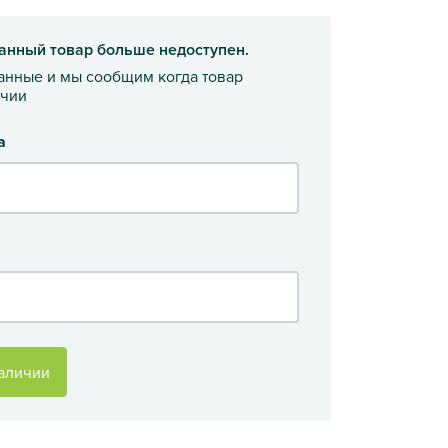
анный товар больше недоступен.
данные и мы сообщим когда товар
ичии
а
аличии