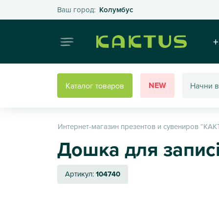
Выберите свой город
Ваш город:
Колумбус
Интернет
+
NEW
Каталог товаров
Интернет-магазин презентов и сувениров “КАК
Дошка для записів
Артикул:
104740