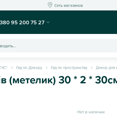
Сеть магазинов
Сеть магазинов
-магазин подарков и декора - Kaktus
380 95 200 75 27
ТУС”
Гид по Декору
Гид по пространству
Декор для 
 (метелик) 30 * 2 * 30с
Нет в наличии