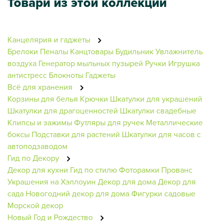
Товари из этой коллекции
Канцелярия и гаджеты
Брелоки
Пеналы
Канцтовары
Будильник
Увлажнитель
воздуха
Генератор мыльных пузырей
Ручки
Игрушка
антистресс
Блокноты
Гаджеты
Всё для хранения
Корзины для белья
Крючки
Шкатулки для украшений
Шкатулки для драгоценностей
Шкатулки свадебные
Клипсы и зажимы
Футляры для ручек
Металлические
боксы
Подставки для растений
Шкатулки для часов с
автоподзаводом
Гид по Декору
Декор для кухни
Гид по стилю
Фоторамки
Прованс
Украшения на Хэллоуин
Декор для дома
Декор для
сада
Новогодний декор для дома
Фигурки садовые
Морской декор
Новый Год и Рождество