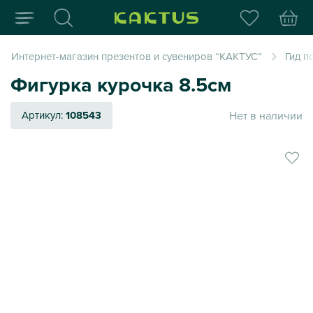
Интернет-магазин пода
Интернет-магазин презентов и сувениров “КАКТУС”
Гид п
Фигурка курочка 8.5см
Нет в наличии
Артикул:
108543