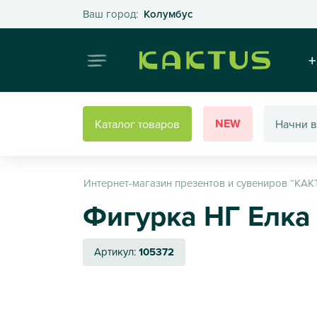
Выберите свой город
Ваш город:
Колумбус
Интернет
+
NEW
Каталог товаров
Интернет-магазин презентов и сувениров “КАК
Фигурка НГ Елка 
Артикул:
105372