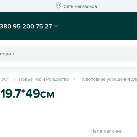
Сеть магазинов
Сеть магазинов
-магазин подарков и декора - Kaktus
380 95 200 75 27
ТУС”
Новый Год и Рождество
Новогодние украшения для
19.7*49см
Нет в наличии