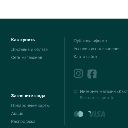
Как купить
Публічна оферта
Условия использования
Доставка и оплата
Карта сайта
Сеть магазинов
instagram
facebook
Интернет-магазин «Какт
Загляните сюда
Все под защитой.
Подарочные карты
mastercard
visa
Акции
Распродажа