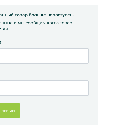
анный товар больше недоступен.
данные и мы сообщим когда товар
ичии
а
аличии