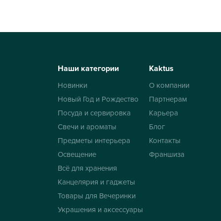
Наши категории
Kaktus
Новинки
О компании
Новый Год и Рождество
Партнерам
Посуда и сервировка
Карьера
Свечи и ароматы
Блог
Предметы интерьера
Контакты
Освещение
Франшиза
Всё для хранения
Канцелярия и гаджеты
Товары для Вечеринки
Украшения и аксессуары