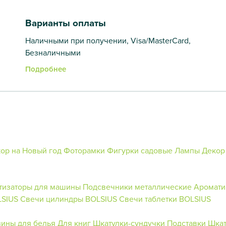
Варианты оплаты
Наличными при получении, Visa/MasterCard,
Безналичными
Подробнее
ор на Новый год
Фоторамки
Фигурки садовые
Лампы
Декор
тизаторы для машины
Подсвечники металлические
Аромати
LSIUS
Свечи цилиндры BOLSIUS
Свечи таблетки BOLSIUS
зины для белья
Для книг
Шкатулки-сундучки
Подставки
Шкат