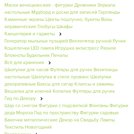
Маски венецианские - фигурки
Дровники
Зеркала
настольные
Мудборд и доски для записей
Гирлянды
Каминные экраны
Цветы поштучно, букеты
Вазы
керамические
Глобусы
Шкафы
Канцелярия и гаджеты
Генератор мыльных пузырей
Вентилятор ручной
Ручки
Кошелечки
LED лампа
Игрушка антистресс
Разное
Блокноты
Будильник
Пеналы
Всё для хранения
Шкатулки для часов
Футляры для ручек
Визитницы
настольные
Шкатулки в стиле прованс
Шкатулки
декоративные
Боксы для сигар
Клипсы и зажимы
Вешалки для ключей
Копилки
Футляры для ручек
Гид по Декору
Шар со снегом
Фигурки с подсветкой
Фонтаны
Фигурки
деда Мороза
Гид по пространству
Фигурки садовые
Баночки металлические
Декор на Свадьбу
Лампы
Текстиль Новогодний