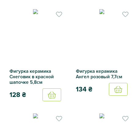
Магнит на холодильник Лошадка красная 1,4х7,3х7,5см
Магнит на холодильник Лоша
Фигурка керамика
Фигурка керамика
Снеговик в красной
Ангел розовый 7,7см
шапочке 5,8см
134
₴
Купить
128
₴
Купить
Фигурка керамика Ангел ро
Фигурка керамика Снеговик в красной шапочке 5,8см