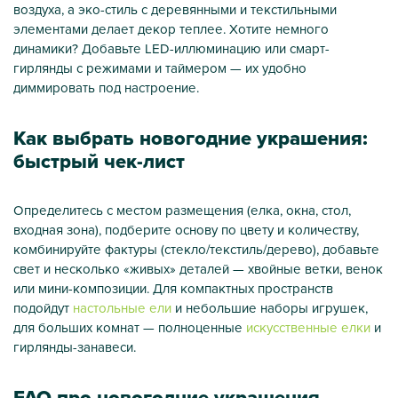
воздуха, а эко-стиль с деревянными и текстильными
элементами делает декор теплее. Хотите немного
динамики? Добавьте LED-иллюминацию или смарт-
гирлянды с режимами и таймером — их удобно
диммировать под настроение.
Как выбрать новогодние украшения:
быстрый чек-лист
Определитесь с местом размещения (елка, окна, стол,
входная зона), подберите основу по цвету и количеству,
комбинируйте фактуры (стекло/текстиль/дерево), добавьте
свет и несколько «живых» деталей — хвойные ветки, венок
или мини-композиции. Для компактных пространств
подойдут
настольные ели
и небольшие наборы игрушек,
для больших комнат — полноценные
искусственные елки
и
гирлянды-занавеси.
FAQ про новогодние украшения