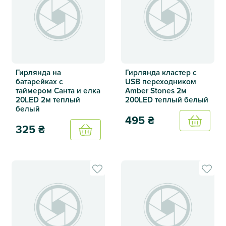
Гирлянда на
Гирлянда кластер с
батарейках с
USB переходником
таймером Санта и елка
Amber Stones 2м
20LED 2м теплый
200LED теплый белый
белый
495
₴
Купить
325
₴
Купить
Гирлянда кластер с USB пе
Гирлянда на батарейках с таймером Санта и елка 20LED 