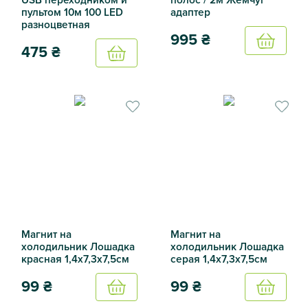
пультом 10м 100 LED
адаптер
разноцветная
995
₴
Купить
475
₴
Купить
Гирлянда 200Led 10 полос /
Смарт RGB гирлянда с USB переходником и пультом 10м 
Магнит на
Магнит на
холодильник Лошадка
холодильник Лошадка
красная 1,4х7,3х7,5см
серая 1,4х7,3х7,5см
99
₴
99
₴
Купить
Купить