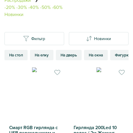
Распродажи
-20%
-30%
-40%
-50%
-60%
Новинки
Фильтр
Новинки
На стол
На елку
На дверь
На окна
Фигурки 
Смарт RGB гирлянда с
Гирлянда 200Led 10
USB переходником и
полос / 2м Жемчуг