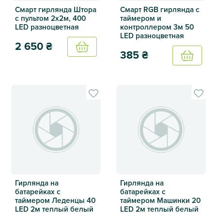
Смарт гирлянда Штора
Смарт RGB гирлянда с
с пультом 2х2м, 400
таймером и
LED разноцветная
контроллером 3м 50
LED разноцветная
2 650
₴
Купить
385
₴
Купить
Смарт гирлянда Штора с пультом 2х2м, 400 LED разноцв
Смарт RGB гирлянда с тайм
Гирлянда на
Гирлянда на
батарейках с
батарейках с
таймером Леденцы 40
таймером Машинки 20
LED 2м теплый белый
LED 2м теплый белый