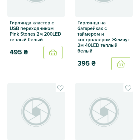
Гирлянда кластер с
Гирлянда на
USB переходником
батарейках с
Pink Stones 2м 200LED
таймером и
теплый белый
контроллером Жемчуг
2м 40LED теплый
белый
495
₴
Купить
395
₴
Купить
Гирлянда кластер с USB переходником Pink Stones 2м 2
Гирлянда на батарейках с 