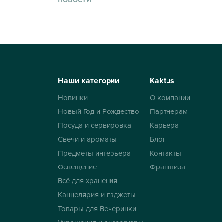
Наши категории
Kaktus
Новинки
О компании
Новый Год и Рождество
Партнерам
Посуда и сервировка
Карьера
Свечи и ароматы
Блог
Предметы интерьера
Контакты
Освещение
Франшиза
Всё для хранения
Канцелярия и гаджеты
Товары для Вечеринки