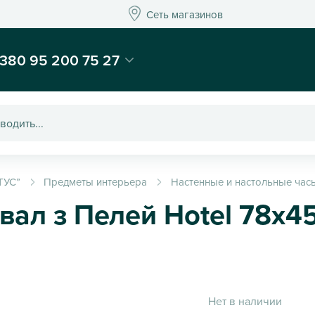
Сеть магазинов
Сеть магазинов
-магазин подарков и декора - Kaktus
380 95 200 75 27
ТУС”
Предметы интерьера
Настенные и настольные час
вал з Пелей Hotel 78x4
Нет в наличии