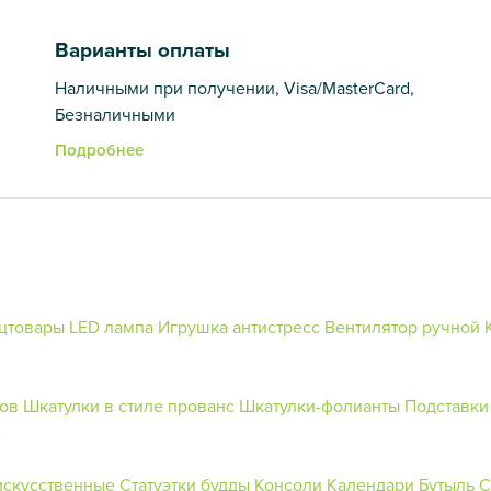
Варианты оплаты
Наличными при получении, Visa/MasterCard,
Безналичными
Подробнее
цтовары
LED лампа
Игрушка антистресс
Вентилятор ручной
тов
Шкатулки в стиле прованс
Шкатулки-фолианты
Подставки
е
искусственные
Статуэтки будды
Консоли
Календари
Бутыль
С