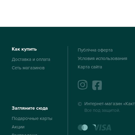
Как купить
Публічна оферта
Условия использования
Доставка и оплата
Карта сайта
Сеть магазинов
instagram
facebook
Интернет-магазин «Какт
Загляните сюда
Все под защитой.
Подарочные карты
mastercard
visa
Акции