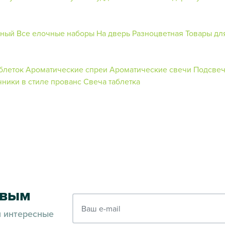
ьный
Все елочные наборы
На дверь
Разноцветная
Товары дл
блеток
Ароматические спреи
Ароматические свечи
Подсвеч
ники в стиле прованс
Свеча таблетка
рвым
Ваш e-mail
и интересные