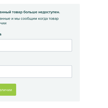
анный товар больше недоступен.
данные и мы сообщим когда товар
ичии
а
аличии