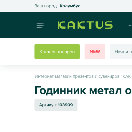
Выберите свой город
Ваш город:
Колумбус
Интернет
+
NEW
Каталог товаров
Интернет-магазин презентов и сувениров “КАК
Годинник метал о
Артикул:
103909