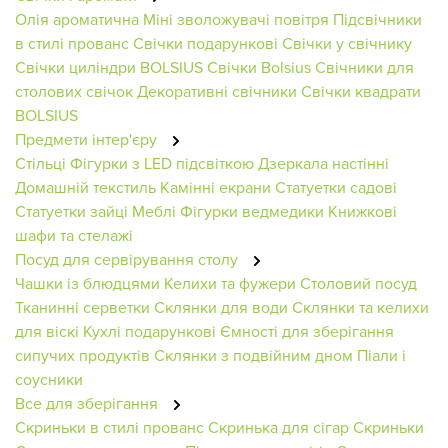
Олія ароматична
Міні зволожувачі повітря
Підсвічники
в стилі прованс
Свічки подарункові
Свічки у свічнику
Свічки циліндри BOLSIUS
Свічки Bolsius
Свічники для
столових свічок
Декоративні свічники
Свічки квадрати
BOLSIUS
Предмети інтер'єру
Стільці
Фігурки з LED підсвіткою
Дзеркала настінні
Домашній текстиль
Камінні екрани
Статуетки садові
Статуетки зайці
Меблі
Фігурки ведмедики
Книжкові
шафи та стелажі
Посуд для сервірування столу
Чашки із блюдцями
Келихи та фужери
Столовий посуд
Тканинні серветки
Склянки для води
Склянки та келихи
для віскі
Кухлі подарункові
Ємності для зберігання
сипучих продуктів
Склянки з подвійним дном
Піали і
соусники
Все для зберігання
Скриньки в стилі прованс
Скринька для сігар
Скриньки