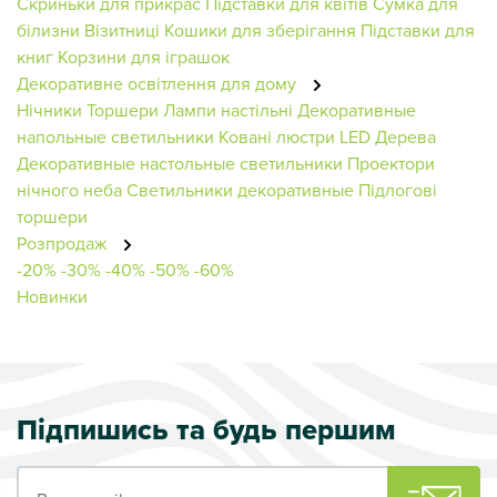
Скриньки для прикрас
Підставки для квітів
Сумка для
білизни
Візитниці
Кошики для зберігання
Підставки для
книг
Корзини для іграшок
Декоративне освітлення для дому
Нічники
Торшери
Лампи настільні
Декоративные
напольные светильники
Ковані люстри
LED Дерева
Декоративные настольные светильники
Проектори
нічного неба
Светильники декоративные
Підлогові
торшери
Розпродаж
-20%
-30%
-40%
-50%
-60%
Новинки
Підпишись та будь першим
Ваш e-mail