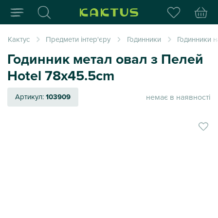
Інтернет-магазин пода
Кактус
Предмети інтер'єру
Годинники
Годинники на
Годинник метал овал з Пелей
Hotel 78x45.5cm
немає в наявності
Артикул:
103909