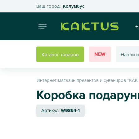
Выберите свой город
Ваш город:
Колумбус
Интернет
+
NEW
Каталог товаров
Интернет-магазин презентов и сувениров “КАК
Коробка подарунко
Артикул:
W9864-1