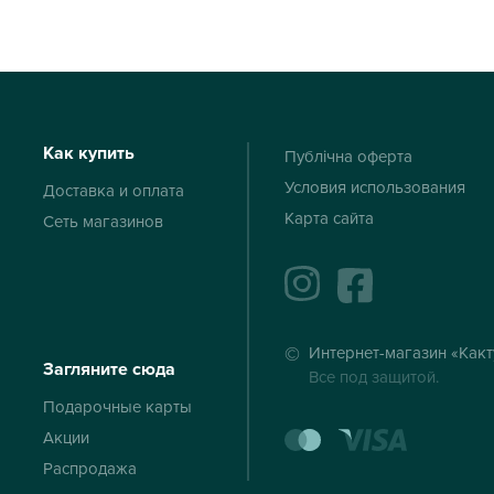
Как купить
Публічна оферта
Условия использования
Доставка и оплата
Карта сайта
Сеть магазинов
instagram
facebook
Интернет-магазин «Какт
Загляните сюда
Все под защитой.
Подарочные карты
mastercard
visa
Акции
Распродажа