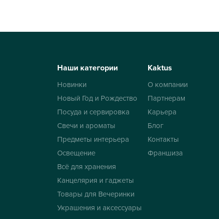
Наши категории
Kaktus
Новинки
О компании
Новый Год и Рождество
Партнерам
Посуда и сервировка
Карьера
Свечи и ароматы
Блог
Предметы интерьера
Контакты
Освещение
Франшиза
Всё для хранения
Канцелярия и гаджеты
Товары для Вечеринки
Украшения и аксессуары