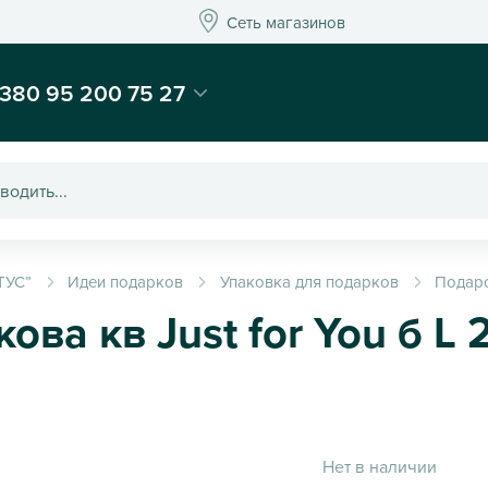
Сеть магазинов
Сеть магазинов
-магазин подарков и декора - Kaktus
380 95 200 75 27
ТУС”
Идеи подарков
Упаковка для подарков
Подар
ва кв Just for You б L 
Нет в наличии