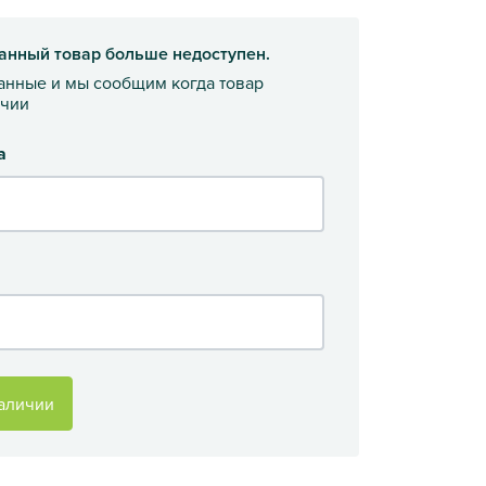
анный товар больше недоступен.
данные и мы сообщим когда товар
ичии
а
аличии