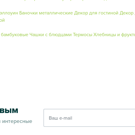
Хэллоуин
Баночки металлические
Декор для гостиной
Декор 
ой
 бамбуковые
Чашки с блюдцами
Термосы
Хлебницы и фрук
рвым
Ваш e-mail
и интересные