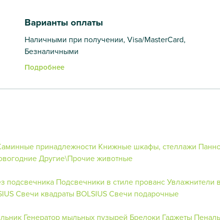
Варианты оплаты
Наличными при получении, Visa/MasterCard,
Безналичными
Подробнее
Каминные принадлежности
Книжные шкафы, стеллажи
Панн
овогодние
Другие\Прочие животные
ез подсвечника
Подсвечники в стиле прованс
Увлажнители 
SIUS
Свечи квадраты BOLSIUS
Свечи подарочные
ильник
Генератор мыльных пузырей
Брелоки
Гаджеты
Пенал