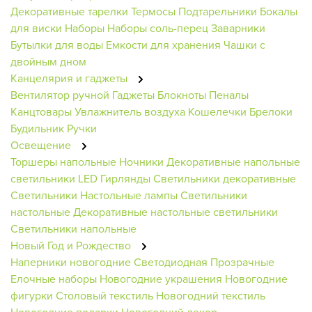
Декоративные тарелки
Термосы
Подтарельники
Бокалы
для виски
Наборы
Наборы соль-перец
Заварники
Бутылки для воды
Емкости для хранения
Чашки с
двойным дном
Канцелярия и гаджеты
Вентилятор ручной
Гаджеты
Блокноты
Пеналы
Канцтовары
Увлажнитель воздуха
Кошелечки
Брелоки
Будильник
Ручки
Освещение
Торшеры напольные
Ночники
Декоративные напольные
светильники
LED Гирлянды
Светильники декоративные
Светильники
Настольные лампы
Светильники
настольные
Декоративные настольные светильники
Светильники напольные
Новый Год и Рождество
Наперники новогодние
Светодиодная
Прозрачные
Елочные наборы
Новогодние украшения
Новогодние
фигурки
Столовый текстиль
Новогодний текстиль
Новогодние подарки
Новогодний декор