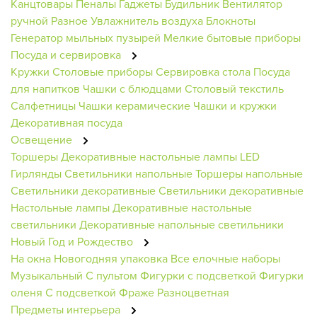
Канцтовары
Пеналы
Гаджеты
Будильник
Вентилятор
ручной
Разное
Увлажнитель воздуха
Блокноты
Генератор мыльных пузырей
Мелкие бытовые приборы
Посуда и сервировка
Кружки
Столовые приборы
Сервировка стола
Посуда
для напитков
Чашки с блюдцами
Столовый текстиль
Салфетницы
Чашки керамические
Чашки и кружки
Декоративная посуда
Освещение
Торшеры
Декоративные настольные лампы
LED
Гирлянды
Светильники напольные
Торшеры напольные
Светильники декоративные
Светильники декоративные
Настольные лампы
Декоративные настольные
светильники
Декоративные напольные светильники
Новый Год и Рождество
На окна
Новогодняя упаковка
Все елочные наборы
Музыкальный
С пультом
Фигурки с подсветкой
Фигурки
оленя
С подсветкой
Фраже
Разноцветная
Предметы интерьера