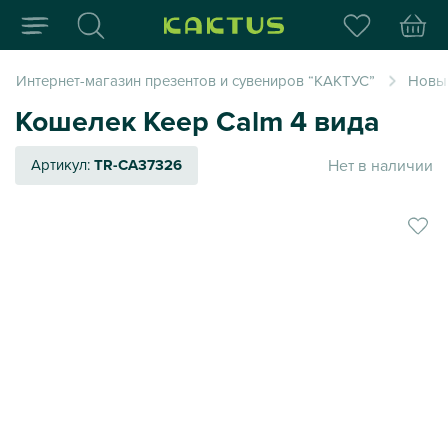
Интернет-магазин пода
Интернет-магазин презентов и сувениров “КАКТУС”
Новый
Кошелек Keep Calm 4 вида
Нет в наличии
Артикул:
TR-CA37326