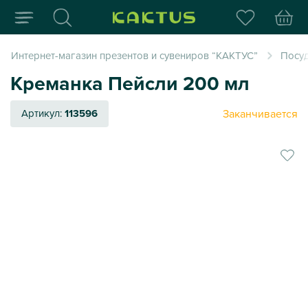
Интернет-магазин пода
Интернет-магазин презентов и сувениров “КАКТУС”
Посуд
Креманка Пейсли 200 мл
Заканчивается
Артикул:
113596