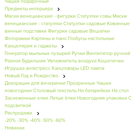
Чашки подарочные
Предметы интерьера
Маски венецианские - фигурки
Статуэтки совы
Маски
венецианские - статуэтки
Статуэтки садовые
Кованные
винные подставки
Фигурки садовые
Вешалки
Фоторамки
Картины и пано
Глобусы настольные
Канцелярия и гаджеты
Генератор мыльных пузырей
Ручки
Вентилятор ручной
Разное
Будильник
Увлажнитель воздуха
Кошелечки
Игрушка антистресс
Канцтовары
LED лампа
Новый Год и Рождество
Декорации для вечеринки
Прозрачные
Чашки
новогодние
Столовый текстиль
На батарейках
На стол
Заснеженные елки
Литые ёлки
Новогодняя упаковка
С
подсветкой
Распродажи
-20%
-30%
-40%
-50%
-60%
Новинки