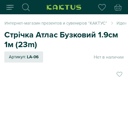
Интернет-магазин пода
Интернет-магазин презентов и сувениров “КАКТУС”
Идеи
Стрічка Атлас Бузковий 1.9см
1м (23m)
Нет в наличии
Артикул:
LA-06