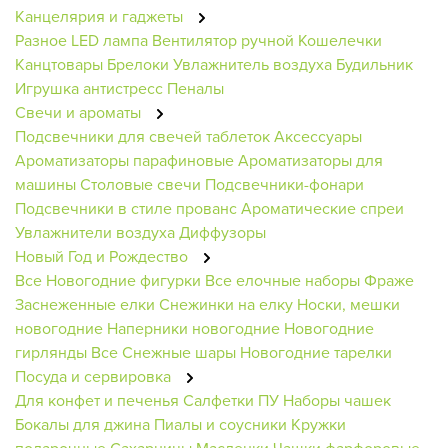
Канцелярия и гаджеты
Разное
LED лампа
Вентилятор ручной
Кошелечки
Канцтовары
Брелоки
Увлажнитель воздуха
Будильник
Игрушка антистресс
Пеналы
Свечи и ароматы
Подсвечники для свечей таблеток
Аксессуары
Ароматизаторы парафиновые
Ароматизаторы для
машины
Столовые свечи
Подсвечники-фонари
Подсвечники в стиле прованс
Ароматические спреи
Увлажнители воздуха
Диффузоры
Новый Год и Рождество
Все Новогодние фигурки
Все елочные наборы
Фраже
Заснеженные елки
Снежинки на елку
Носки, мешки
новогодние
Наперники новогодние
Новогодние
гирлянды
Все Снежные шары
Новогодние тарелки
Посуда и сервировка
Для конфет и печенья
Салфетки ПУ
Наборы чашек
Бокалы для джина
Пиалы и соусники
Кружки
подарочные
Сахарницы
Масленки
Чашки фарфоровые