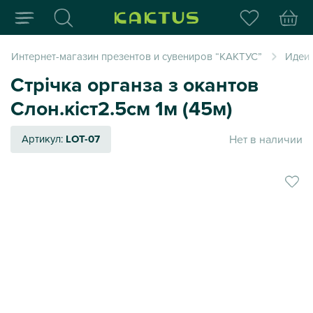
Интернет-магазин пода
Интернет-магазин презентов и сувениров “КАКТУС”
Идеи
Стрічка органза з окантов
Слон.кіст2.5см 1м (45м)
Нет в наличии
Артикул:
LOT-07