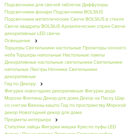
Подсвечники для свечей таблеток
Диффузоры
Подсвечники-фонари
Подсвечники BOLSIUS
Подсвечники металлические
Свечи BOLSIUS в стекле
Свечи квадраты BOLSIUS
Ароматические спреи
Свечи
декоративные
LED свечи
Освещение
Торшеры
Светильники настольные
Проэкторы ночного
неба
Торшеры напольные
Настольные лампы
Декоративные настольные светильники
Светильники
напольные
Люстры
Ночники
Светильники
декоративные
Гид по Декору
Фигурки новогодние декоративные
Фигурки деда
Мороза
Фонтаны
Декор для дома
Декор на Пасху
Шар
со снегом
Вазоны кашпо
Гид по пространству
Морской
декор
Новогодний декор для дома
Предметы интерьера
Статуэтки зайцы
Фигурки мишки
Кресло пуфы
LED
фигуры
Панно металл
Дровники
Статуэтки жабки