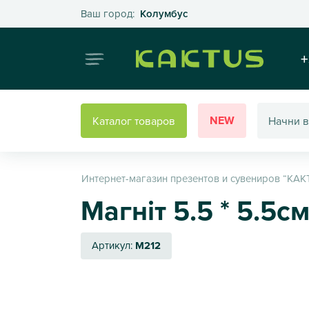
Выберите свой город
Ваш город:
Колумбус
Интернет
+
NEW
Каталог товаров
Интернет-магазин презентов и сувениров “КАК
Магніт 5.5 * 5.5см 
Артикул:
M212