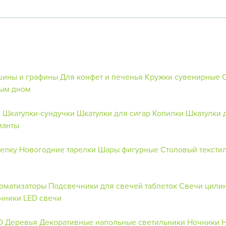
шины и графины
Для конфет и печенья
Кружки сувенирные
ным дном
в
Шкатулки-сундучки
Шкатулки для сигар
Копилки
Шкатулки 
ианты
 елку
Новогодние тарелки
Шары фигурные
Столовый тексти
оматизаторы
Подсвечники для свечей таблеток
Свечи цили
чники
LED свечи
D Деревья
Декоративные напольные светильники
Ночники
Н