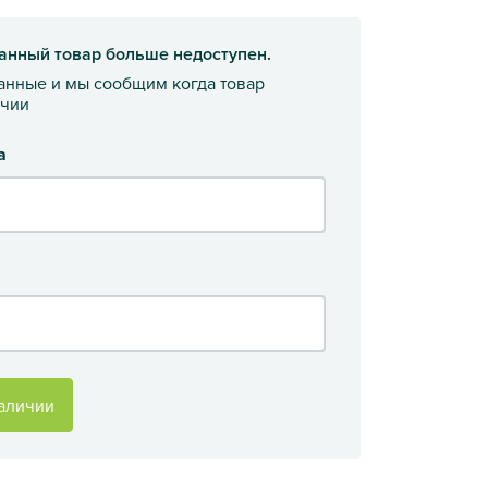
анный товар больше недоступен.
данные и мы сообщим когда товар
ичии
а
аличии