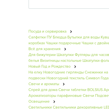
Посуда и сервировка
Салфетки ПУ
Блюдца
Бутылки для воды
Кув
коробках
Чашки подарочные
Чашки с двой
Всё для хранения
Для бижутерии
Шкатулки
Футляры для часо
белья
Визитницы настольные
Шкатулки-фол
Новый Год и Рождество
На елку
Новогодние гирлянды
Снежинки на
подвески
Новогодний текстиль
Символ Года
Свечи и ароматы
Спрей для дома
Свечи таблетки BOLSIUS
Ар
Ароматизаторы парафиновые
Свечи
Подсве
Освещение
Светильники
Светильники декоративные
LE