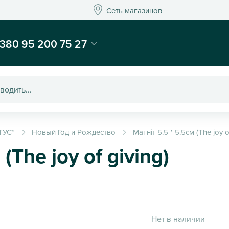
Сеть магазинов
Сеть магазинов
-магазин подарков и декора - Kaktus
380 95 200 75 27
ТУС”
Новый Год и Рождество
Магніт 5.5 * 5.5см (The joy o
(The joy of giving)
Нет в наличии