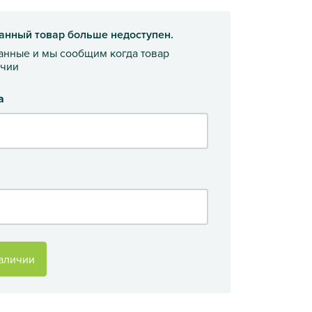
анный товар больше недоступен.
данные и мы сообщим когда товар
ичии
а
аличии