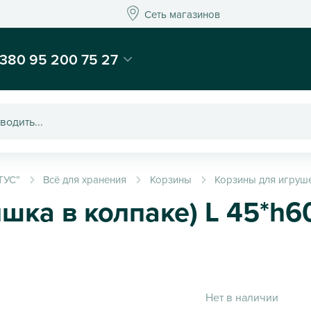
Сеть магазинов
Сеть магазинов
-магазин подарков и декора - Kaktus
380 95 200 75 27
ТУС”
Всё для хранения
Корзины
Корзины для игруш
шка в колпаке) L 45*h
Нет в наличии