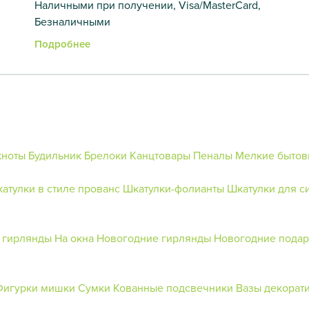
Наличными при получении, Visa/MasterCard,
Безналичными
Подробнее
кноты
Будильник
Брелоки
Канцтовары
Пеналы
Мелкие бытов
атулки в стиле прованс
Шкатулки-фолианты
Шкатулки для с
 гирлянды
На окна
Новогодние гирлянды
Новогодние подар
Фигурки мишки
Сумки
Кованные подсвечники
Вазы декорат