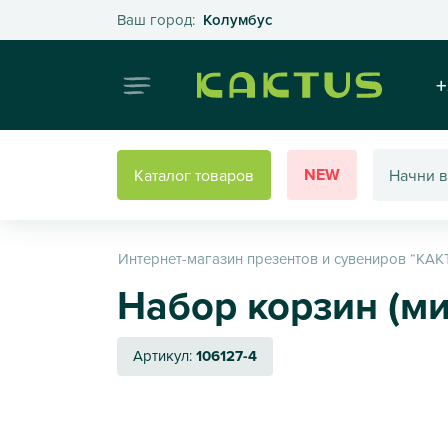
Выберите свой город
Ваш город:
Колумбус
Интернет
+
NEW
Каталог товаров
Интернет-магазин презентов и сувениров “КАК
Набор корзин (ми
Артикул:
106127-4